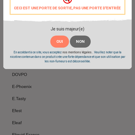
Dilligaf
CECI EST UNE PORTE DE SORTIE, PAS UNE PORTE D'ENTRÉE
Dinner Lady
Diylicious
Je suis majeur(e)
Dlice
OUI
NON
Don Cristo
En accédant à ce site, vous acceptez
nos mentions légales.
. Veuillez noter que la
nicotine contenue dans ce produit crée une forte dépendance et que son utilisation par
les non-fumeurs est déconseillée.
Dotmod
DOVPO
E-Phoenix
E.Tasty
Efest
Eleaf
Eliquid France