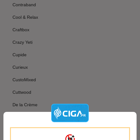
Contraband
Cool & Relax
Craftbox
Crazy Yeti
Cupide
Curieux
CustoMixed
Cuttwood
De la Crème
Deli Hemp
Demon Killer