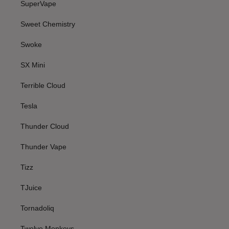
SuperVape
Sweet Chemistry
Swoke
SX Mini
Terrible Cloud
Tesla
Thunder Cloud
Thunder Vape
Tizz
TJuice
Tornadoliq
Twelve Monkeys