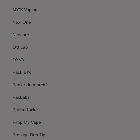
MY'S Vaping
Nexi One
Nitecore
O'J Lab
OXVA
Pack à l'ô
Panier du marché
PaxLabs
Phillip Rocke
Pimp My Vape
Prestige Drip Tip