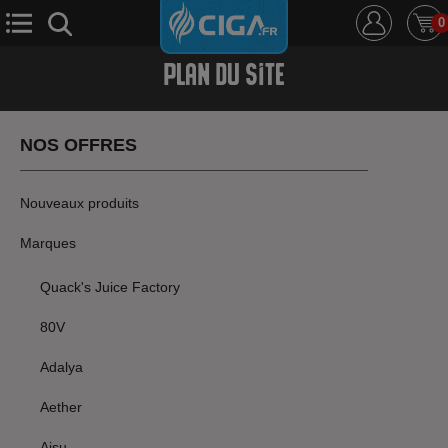
0
Plan Du Site
E-Cigarette
E-Liquide
D.i.y
Le Mixologue
NOS OFFRES
Cbd
Nouveautés
Nouveaux produits
Ciga +
Marques
Quack's Juice Factory
80V
Adalya
Aether
Aisu