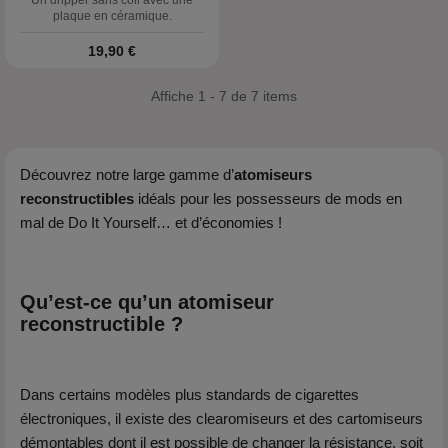
Un dripper sans coil avec une
plaque en céramique.
Prix
19,90 €
Affiche 1 - 7 de 7 items
Découvrez notre large gamme d’
atomiseurs
reconstructibles
idéals pour les possesseurs de mods en
mal de Do It Yourself… et d’économies !
Qu’est-ce qu’un atomiseur
reconstructible ?
Dans certains modèles plus standards de cigarettes
électroniques, il existe des clearomiseurs et des cartomiseurs
démontables dont il est possible de changer la résistance, soit