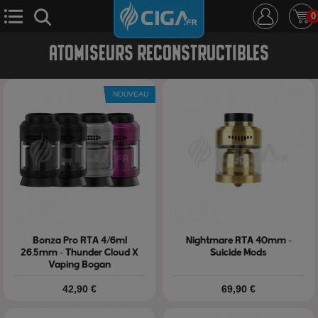
0
ATOMISEURS RECONSTRUCTIBLES
E-Cigarette
E-Liquide
D.i.y
Le Mixologue
NOUVEAU
Cbd
Nouveautés
Ciga +
Bonza Pro RTA 4/6ml
Nightmare RTA 40mm -
26.5mm - Thunder Cloud X
Suicide Mods
Vaping Bogan
Prix
Prix
42,90 €
69,90 €