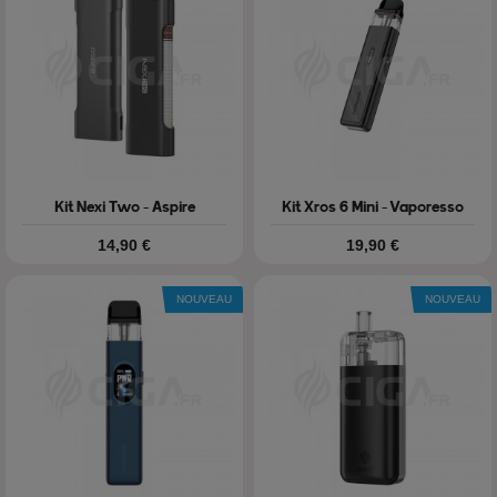
Kit Nexi Two - Aspire
Kit Xros 6 Mini - Vaporesso
Prix
Prix
14,90 €
19,90 €
NOUVEAU
NOUVEAU