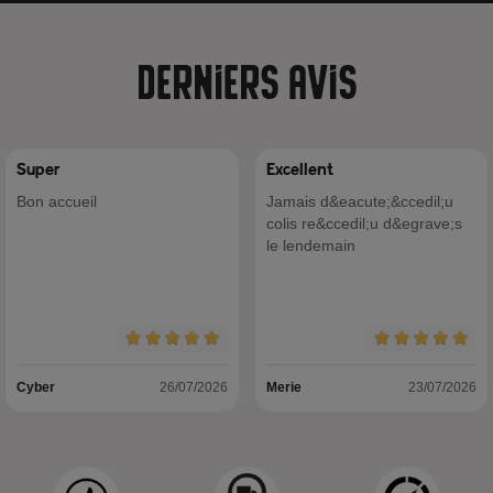
Derniers avis
Super
Excellent
Bon accueil
Jamais d&eacute;&ccedil;u
colis re&ccedil;u d&egrave;s
le lendemain
Cyber
26/07/2026
Merie
23/07/2026