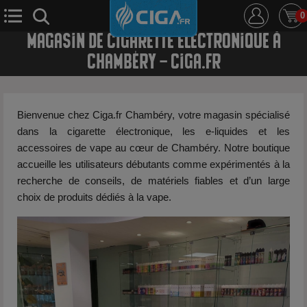
0
Magasin de cigarette électronique à
Chambéry – Ciga.fr
E-Cigarette
E-Liquide
D.i.y
Le Mixologue
Bienvenue chez Ciga.fr Chambéry, votre magasin spécialisé
Cbd
Nouveautés
dans la cigarette électronique, les e-liquides et les
accessoires de vape au cœur de Chambéry. Notre boutique
Ciga +
accueille les utilisateurs débutants comme expérimentés à la
recherche de conseils, de matériels fiables et d’un large
choix de produits dédiés à la vape.