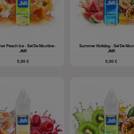
r Peach Ice - Sel De Nicotine -
Summer Holiday - Sel De Nicot
JNR
JNR
Prix
Prix
5,90 €
5,90 €