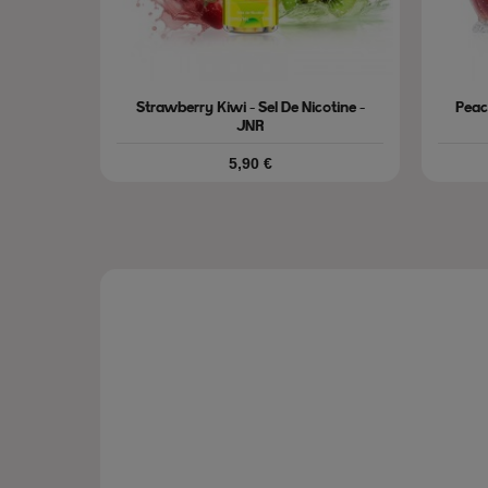
Strawberry Kiwi - Sel De Nicotine -
Peac
JNR
Prix
5,90 €