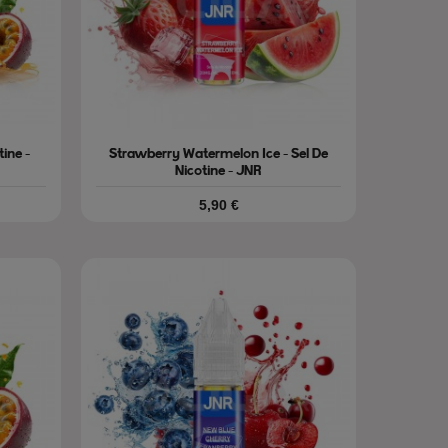
ine -
Strawberry Watermelon Ice - Sel De
Nicotine - JNR
Prix
5,90 €