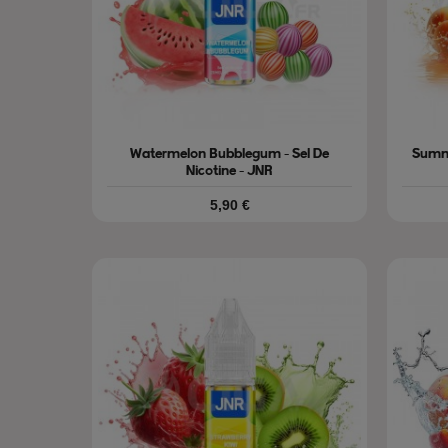
Watermelon Bubblegum - Sel De
Summe
Nicotine - JNR
Prix
5,90 €