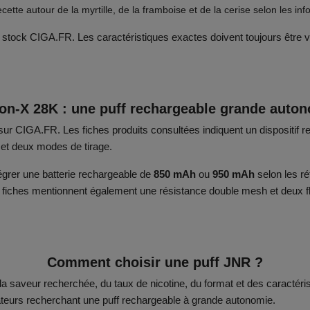
ecette autour de la myrtille, de la framboise et de la cerise selon les in
e stock CIGA.FR. Les caractéristiques exactes doivent toujours être v
on-X 28K : une puff rechargeable grande auto
 sur CIGA.FR. Les fiches produits consultées indiquent un dispositi
l et deux modes de tirage.
égrer une batterie rechargeable de
850 mAh
ou
950 mAh
selon les ré
s fiches mentionnent également une résistance double mesh et deux fl
Comment choisir une puff JNR ?
 saveur recherchée, du taux de nicotine, du format et des caractérist
ateurs recherchant une puff rechargeable à grande autonomie.