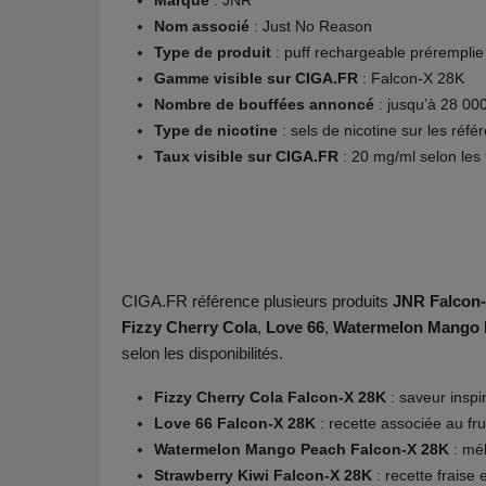
Nom associé
: Just No Reason
Type de produit
: puff rechargeable préremplie
Gamme visible sur CIGA.FR
: Falcon-X 28K
Nombre de bouffées annoncé
: jusqu’à 28 00
Type de nicotine
: sels de nicotine sur les ré
Taux visible sur CIGA.FR
: 20 mg/ml selon les
CIGA.FR référence plusieurs produits
JNR Falcon
Fizzy Cherry Cola
,
Love 66
,
Watermelon Mango 
selon les disponibilités.
Fizzy Cherry Cola Falcon-X 28K
: saveur inspi
Love 66 Falcon-X 28K
: recette associée au fr
Watermelon Mango Peach Falcon-X 28K
: mél
Strawberry Kiwi Falcon-X 28K
: recette fraise 