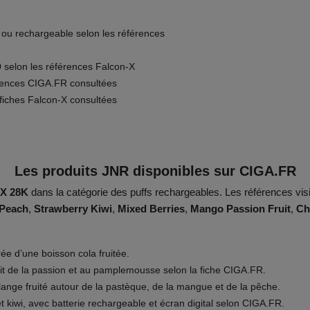
 ou rechargeable selon les références
0 selon les références Falcon-X
férences CIGA.FR consultées
 fiches Falcon-X consultées
Les produits JNR disponibles sur CIGA.FR
-X 28K
dans la catégorie des puffs rechargeables. Les références v
Peach
,
Strawberry Kiwi
,
Mixed Berries
,
Mango Passion Fruit
,
Ch
rée d’une boisson cola fruitée.
uit de la passion et au pamplemousse selon la fiche CIGA.FR.
ange fruité autour de la pastèque, de la mangue et de la pêche.
et kiwi, avec batterie rechargeable et écran digital selon CIGA.FR.