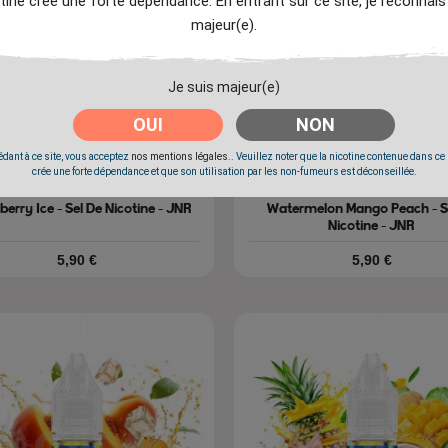
tine crée une forte dépendance. En entrant sur ce site, je reconnais
majeur(e).
Je suis majeur(e)
OUI
NON
dant à ce site, vous acceptez
nos mentions légales.
. Veuillez noter que la nicotine contenue dans ce
crée une forte dépendance et que son utilisation par les non-fumeurs est déconseillée.
erry Ice - Sel De Nicotine - JNR
Watermelon Mango Peach - S
Nicotine - JNR
Prix
Prix
5,90 €
5,90 €