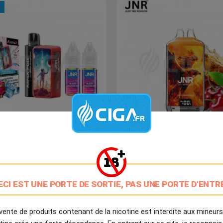
f AeroX 32K - AeroX By JNR
Fizzy Cherry Cola Falcon-X 28k
Prix
Prix
17,90 €
18,90 €
ECI EST UNE PORTE DE SORTIE, PAS UNE PORTE D'ENTR
vente de produits contenant de la nicotine est interdite aux mineurs