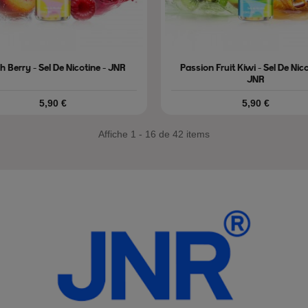
h Berry - Sel De Nicotine - JNR
Passion Fruit Kiwi - Sel De Nico
JNR
Prix
Prix
5,90 €
5,90 €
Affiche 1 - 16 de 42 items