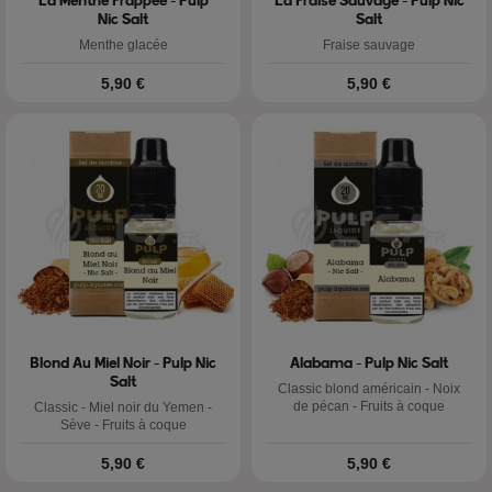
La Menthe Frappée - Pulp
La Fraise Sauvage - Pulp Nic
Nic Salt
Salt
Menthe glacée
Fraise sauvage
Prix
Prix
5,90 €
5,90 €
Blond Au Miel Noir - Pulp Nic
Alabama - Pulp Nic Salt
Salt
Classic blond américain - Noix
de pécan - Fruits à coque
Classic - Miel noir du Yemen -
Sève - Fruits à coque
Prix
Prix
5,90 €
5,90 €