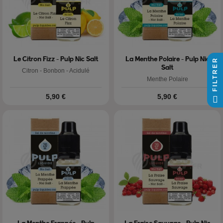
Le Citron Fizz - Pulp Nic Salt
La Menthe Polaire - Pulp Nic
FILTRER
Salt
Citron - Bonbon - Acidulé
Menthe Polaire
Prix
Prix
5,90 €
5,90 €