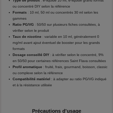
Type de produit
: e-liquide 10 ml, e-liquide grand format
ou concentré DIY selon la référence
Formats
: 10 ml, 50 ml ou concentrés 30 ml selon les
gammes
Ratio PG/VG
: 50/50 sur plusieurs fiches consultées, à
vérifier selon le produit
Taux de nicotine
: variable en 10 ml, généralement 0
mg/ml avant ajout éventuel de booster pour les grands
formats
Dosage conseillé DIY
: à vérifier selon le concentré, 9%
en 50/50 pour certaines références Saint Flava consultées
Profil aromatique
: fruité, frais, gourmand, boisson, classic
ou complexe selon la référence
Compatibilité matériel
: à adapter au ratio PG/VG indiqué
et à la résistance utilisée
Précautions d’usage