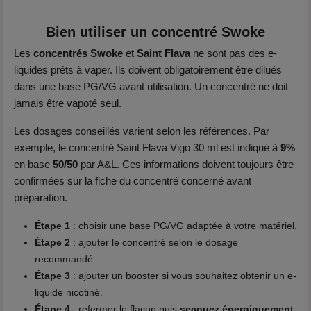
Bien utiliser un concentré Swoke
Les
concentrés Swoke
et
Saint Flava
ne sont pas des e-
liquides prêts à vaper. Ils doivent obligatoirement être dilués
dans une base PG/VG avant utilisation. Un concentré ne doit
jamais être vapoté seul.
Les dosages conseillés varient selon les références. Par
exemple, le concentré Saint Flava Vigo 30 ml est indiqué à
9%
en base
50/50
par A&L. Ces informations doivent toujours être
confirmées sur la fiche du concentré concerné avant
préparation.
Étape 1
: choisir une base PG/VG adaptée à votre matériel.
Étape 2
: ajouter le concentré selon le dosage
recommandé.
Étape 3
: ajouter un booster si vous souhaitez obtenir un e-
liquide nicotiné.
Étape 4
: refermer le flacon puis
secouez énergiquement