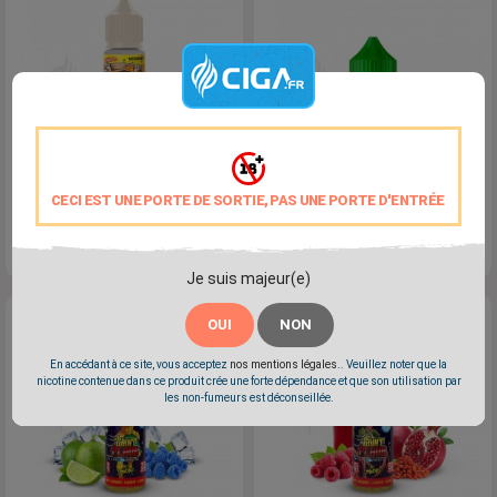
CECI EST UNE PORTE DE SORTIE, PAS UNE PORTE D'ENTRÉE
Vap Chef 50ml - Swoke
Concentré Abel - Swoke
Prix
Prix
19,90 €
13,50 €
Je suis majeur(e)
OUI
NON
En accédant à ce site, vous acceptez
nos mentions légales.
. Veuillez noter que la
nicotine contenue dans ce produit crée une forte dépendance et que son utilisation par
les non-fumeurs est déconseillée.