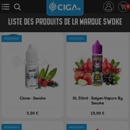
0
LISTE DES PRODUITS DE LA MARQUE SWOKE
E-Cigarette
E-Liquide
D.i.y
Le Mixologue
NOUVEAU
NOUVEAU
Cbd
Nouveautés
Ciga +
Clone - Swoke
XL 50ml - Saiyen Vapors By
Swoke
Prix
Prix
5,90 €
19,90 €
NOUVEAU
NOUVEAU