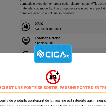
compatible avec de nombreux pods, clearomiseurs MTL ouvert
matériels RDL modérés. Il est proposé sans nicotine et peut êt
complété avec un ou plusieurs boosters.
9.7/10
Avis client de Ciga.fr
Livraison Offerte
à partir de 20€
Expédition Immédiate
Commande passée avant 14h
Partager
Tweet
Pinter
ECI EST UNE PORTE DE SORTIE, PAS UNE PORTE D'ENTR
Livré à partir du Jeudi 6 Août 2026.
vente de produits contenant de la nicotine est interdite aux mineurs