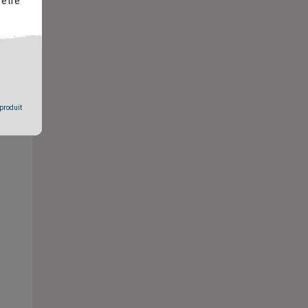
 être
 produit