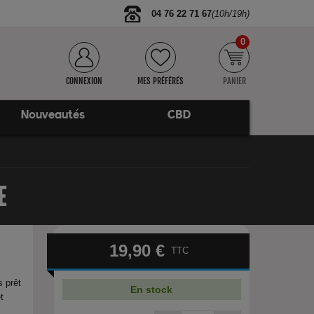
04 76 22 71 67
(10h/19h)
0
CONNEXION
MES PRÉFÉRÉS
PANIER
Nouveautés
CBD
E
19,90 €
TTC
s prêt
En stock
t