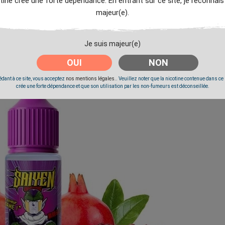
tine crée une forte dépendance. En entrant sur ce site, je reconnais
majeur(e).
Je suis majeur(e)
OUI
NON
dant à ce site, vous acceptez
nos mentions légales.
. Veuillez noter que la nicotine contenue dans ce
crée une forte dépendance et que son utilisation par les non-fumeurs est déconseillée.