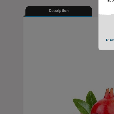
nico
Description
En accé