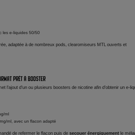
 les e-liquides 50/50
rée, adaptée à de nombreux pods, clearomiseurs MTL ouverts et
ormat prêt à booster
t l’ajout d’un ou plusieurs boosters de nicotine afin d’obtenir un e-liq
mg/ml
mg/ml, avec un flacon adapté
mmandé de refermer le flacon puis de
secouer énergiquement
le méla