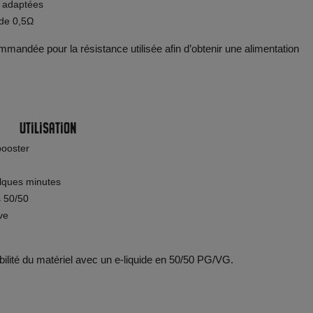
s adaptées
 de 0,5Ω
ommandée pour la résistance utilisée afin d’obtenir une alimentation
Utilisation
booster
e
lques minutes
s 50/50
ve
atibilité du matériel avec un e-liquide en 50/50 PG/VG.