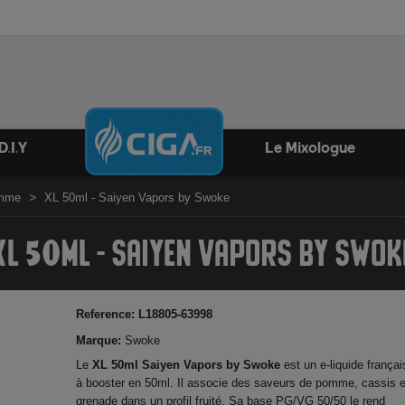
D.I.Y
Le Mixologue
omme
XL 50ml - Saiyen Vapors by Swoke
XL 50ML - SAIYEN VAPORS BY SWOK
Reference:
L18805-63998
Marque:
Swoke
Le
XL 50ml Saiyen Vapors by Swoke
est un e-liquide françai
à booster en 50ml. Il associe des saveurs de pomme, cassis e
grenade dans un profil fruité. Sa base PG/VG 50/50 le rend