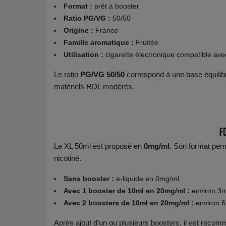
Format :
prêt à booster
Ratio PG/VG :
50/50
Origine :
France
Famille aromatique :
Fruitée
Utilisation :
cigarette électronique compatible avec
Le ratio
PG/VG 50/50
correspond à une base équilib
matériels RDL modérés.
F
Le XL 50ml est proposé en
0mg/ml
. Son format perme
nicotiné.
Sans booster :
e-liquide en 0mg/ml
Avec 1 booster de 10ml en 20mg/ml :
environ 3
Avec 2 boosters de 10ml en 20mg/ml :
environ 6
Après ajout d’un ou plusieurs boosters, il est reco