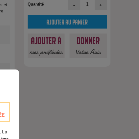
-
+
Quantité
s et
re
Ajouter au panier
Ajouter à
Donner
mes préférées
Votre Avis
est
ÉE
. La