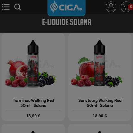
0
E-LIQUIDE SOLANA
E-Cigarette
E-Liquide
D.i.y
Le Mixologue
Cbd
Nouveautés
Ciga +
Terminus Walking Red
Sanctuary Walking Red
50ml - Solana
50ml - Solana
Prix
Prix
18,90 €
18,90 €