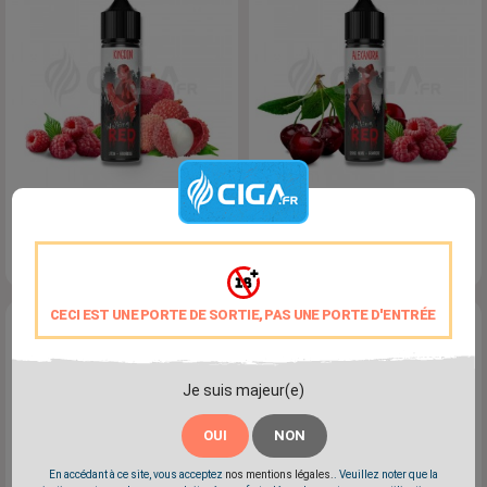
Kingdom Walking Red 50ml
Alexandria Walking Red
- Solana
50ml - Solana
Prix
Prix
18,90 €
18,90 €
CECI EST UNE PORTE DE SORTIE, PAS UNE PORTE D'ENTRÉE
Je suis majeur(e)
OUI
NON
En accédant à ce site, vous acceptez
nos mentions légales.
. Veuillez noter que la