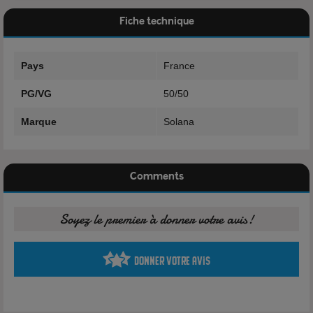
nicotine.
Fiche technique
Caractéristiques
Pays
France
Marque:
E-liquide Solana
PG/VG
50/50
Gamme: La fabrique à biscuits
Marque
Solana
Flacon: 50ml
Fabrication: France
Comments
Composition
Soyez le premier à donner votre avis!
50% Propylène Glycol
50% Glycérine Végétale
Donner votre avis
Arôme
Garantie sans eau, sans alcool, sans diacétyl, sans parabène et
sans ambrox.