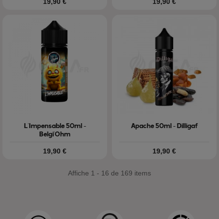
Prix
Prix
19,90 €
19,90 €
L'Impensable 50ml -
Apache 50ml - Dilligaf
Belgi'Ohm
Prix
Prix
19,90 €
19,90 €
Affiche 1 - 16 de 169 items