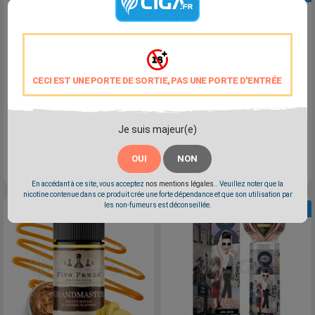
CECI EST UNE PORTE DE SORTIE, PAS UNE PORTE D'ENTRÉE
Je suis majeur(e)
Le Flambeur 50ml - Les
Crème Caramel Végétol -
Collègues By Liquidarom
Liquidarom Base Végétale
OUI
NON
Prix
Prix
19,90 €
5,90 €
En accédant à ce site, vous acceptez
nos mentions légales.
. Veuillez noter que la
nicotine contenue dans ce produit crée une forte dépendance et que son utilisation par
les non-fumeurs est déconseillée.
NOUVEAU
NOUVEAU