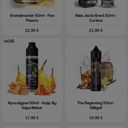
Grandmaster 50ml - Five
Alea Jacta Brest 50ml -
Pawns
Curieux
Prix
Prix
22,90 €
21,90 €
Apocalypse 50ml - Kaiju By
The Beginning 50ml -
Vape Maker
Dilligaf
Prix
Prix
17,90 €
19,90 €