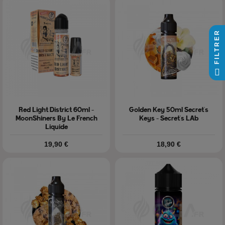
FILTRER
Red Light District 60ml -
Golden Key 50ml Secret's
MoonShiners By Le French
Keys - Secret's LAb
Liquide
Prix
Prix
19,90 €
18,90 €