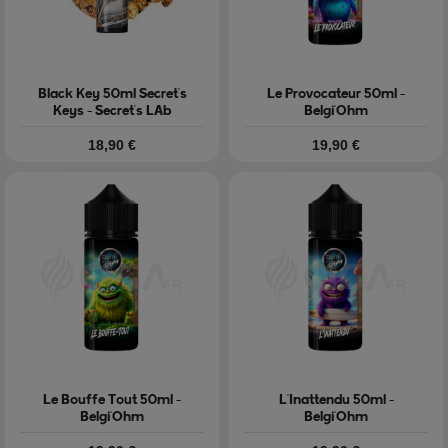
Black Key 50ml Secret's
Le Provocateur 50ml -
Keys - Secret's LAb
Belgi'Ohm
Prix
Prix
18,90 €
19,90 €
Le Bouffe Tout 50ml -
L'Inattendu 50ml -
Belgi'Ohm
Belgi'Ohm