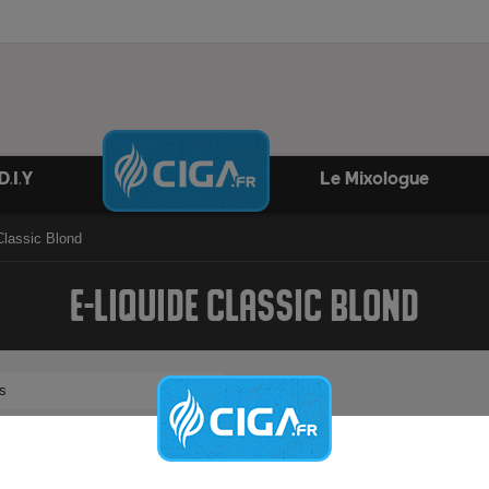
D.I.Y
Le Mixologue
Classic Blond
E-LIQUIDE CLASSIC BLOND
s