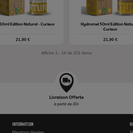
50ml Edition Natural - Curieux
Hydromel 50ml Edition Natur
Curieux
Prix
Prix
21,90 €
21,90 €
Affiche 1 - 16 de 201 items
Livraison Offerte
à partir de 20€
Information
A
Mentions légales
M