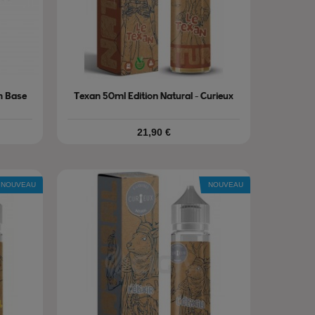
om Base
Texan 50ml Edition Natural - Curieux
Prix
21,90 €
NOUVEAU
NOUVEAU