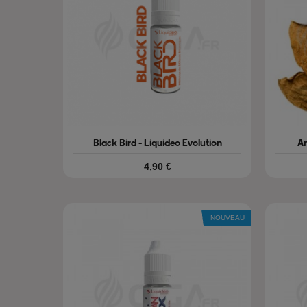
Black Bird - Liquideo Evolution
An
Prix
4,90 €
NOUVEAU