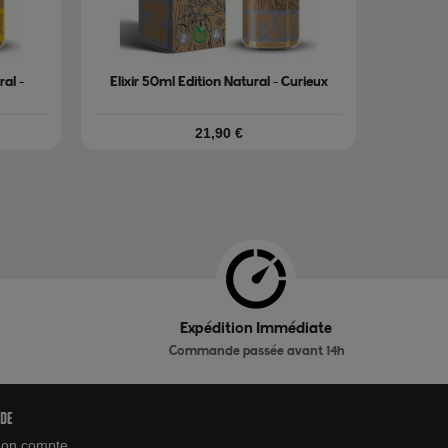
al -
Elixir 50ml Edition Natural - Curieux
Prix
21,90 €
Expédition Immédiate
Commande passée avant 14h
ide
on compte