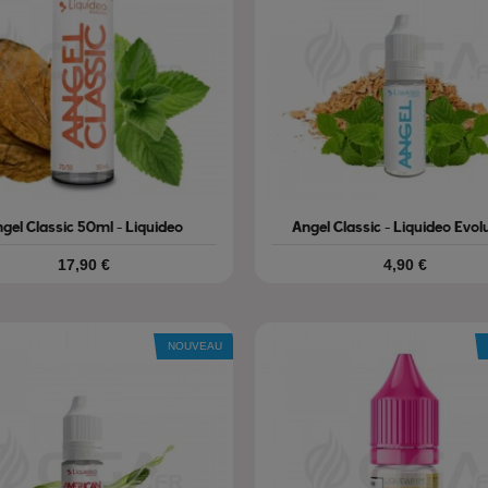
gel Classic 50ml - Liquideo
Angel Classic - Liquideo Evol
Prix
Prix
17,90 €
4,90 €
NOUVEAU