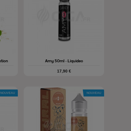
ution
Amy 50ml - Liquideo
Prix
17,90 €
NOUVEAU
NOUVEAU