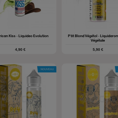
ican Kiss - Liquideo Evolution
P'tit Blond Végétol - Liquidar
Végétale
Prix
Prix
4,90 €
5,90 €
NOUVEAU