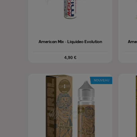
American Mix - Liquideo Evolution
Amer
Prix
4,90 €
NOUVEAU