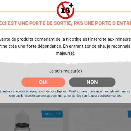
NOUVEAU
ECI EST UNE PORTE DE SORTIE, PAS UNE PORTE D'ENTR
vente de produits contenant de la nicotine est interdite aux mineurs
tine crée une forte dépendance. En entrant sur ce site, je reconnais
majeur(e).
Je suis majeur(e)
OUI
NON
n Sugar - Liquideo Evolution
Black Storm - Liquideo
Prix
Prix
4,90 €
4,90 €
dant à ce site, vous acceptez
nos mentions légales.
. Veuillez noter que la nicotine contenue dans ce
crée une forte dépendance et que son utilisation par les non-fumeurs est déconseillée.
NOUVEAU