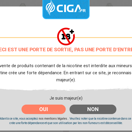
ECI EST UNE PORTE DE SORTIE, PAS UNE PORTE D'ENTR
vente de produits contenant de la nicotine est interdite aux mineurs
tine crée une forte dépendance. En entrant sur ce site, je reconnais
majeur(e).
Fruistiti Cassis Myrtille Citron -
Arôme Fruistiti Cactus Fruit
Révolute
Dragon - Révolute
e de fruit rouges avec du cassis et
Un arôme de fruit du dragon et de 
Je suis majeur(e)
de la myrtille...
OUI
NON
Prix
Prix
13,90 €
13,90 €
dant à ce site, vous acceptez
nos mentions légales.
. Veuillez noter que la nicotine contenue dans ce
crée une forte dépendance et que son utilisation par les non-fumeurs est déconseillée.