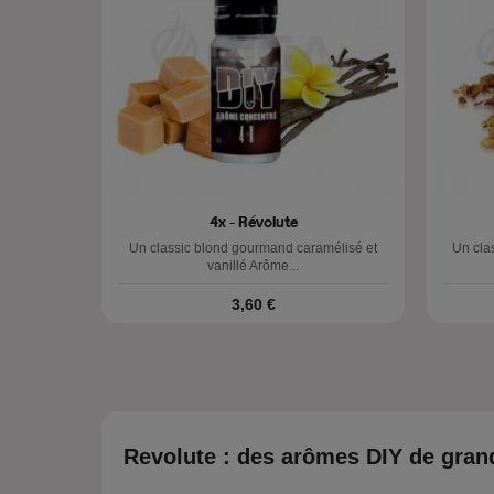
4x - Révolute
Un classic blond gourmand caramélisé et
Un cla
vanillé Arôme...
Prix
3,60 €
Revolute : des arômes DIY de gran