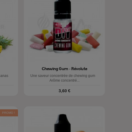
Chewing Gum - Révolute
 Ananas
Une saveur concentrée de chewing gum
Arôme concentré...
Prix
3,60 €
PROMO !