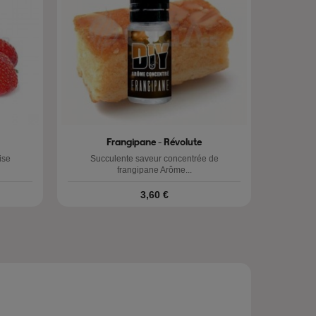
Frangipane - Révolute
 fraise
Succulente saveur concentrée de
frangipane Arôme...
Prix
3,60 €