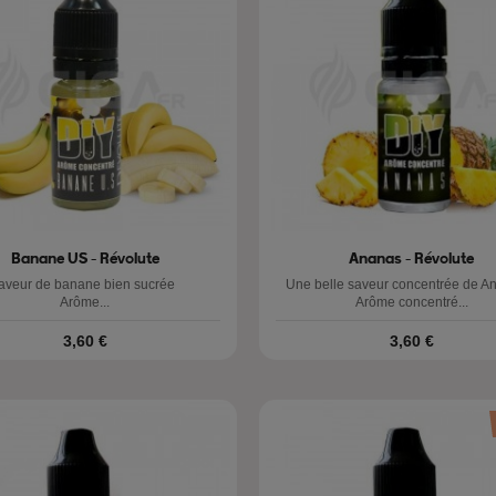
Banane US - Révolute
Ananas - Révolute
saveur de banane bien sucrée
Une belle saveur concentrée de
Arôme...
Arôme concentré...
Prix
Prix
3,60 €
3,60 €