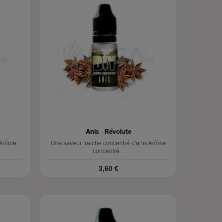
Anis - Révolute
 Arôme
Une saveur fraiche concentré d'anis Arôme
concentré...
Prix
3,60 €