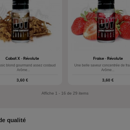
Cabat X - Révolute
Fraise - Révolute
ssic blond gourmand assez costaud
Une belle saveur concentrée de
Arôme...
Arôme...
Prix
Prix
3,60 €
3,60 €
Affiche 1 - 16 de 29 items
de qualité