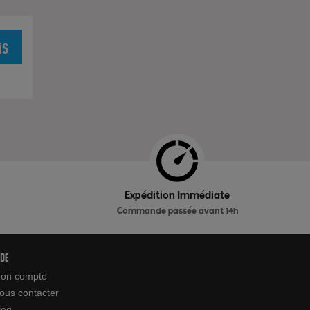
is
Expédition Immédiate
Commande passée avant 14h
ide
on compte
ous contacter
log