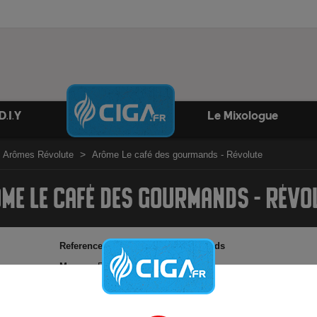
D.I.Y
Le Mixologue
Arômes Révolute
Arôme Le café des gourmands - Révolute
ME LE CAFÉ DES GOURMANDS - RÉVO
Reference:
arôme-cafe-desgourmands
Marque:
Révolute
Un café servi avec une crème biscuitée.
Arôme concentré français Révolute - 30ml
45 gouttes pour 10ml