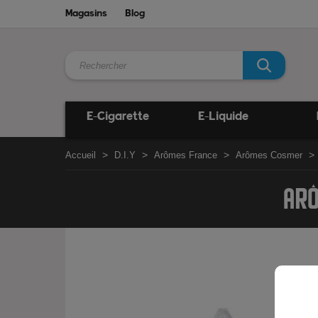
Magasins
Blog
E-Cigarette
E-Liquide
Accueil
D.I.Y
Arômes France
Arômes Cosmer
ARÔ