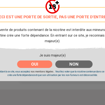
9.7/10
Avis client de Ciga.fr
ECI EST UNE PORTE DE SORTIE, PAS UNE PORTE D'ENTR
Livraison Offerte
à partir de 20€
vente de produits contenant de la nicotine est interdite aux mineurs
tine crée une forte dépendance. En entrant sur ce site, je reconnais
Expédition Immédiate
majeur(e).
Commande passée avant 14h
Je suis majeur(e)
Partager
Tweet
Pinter
OUI
NON
dant à ce site, vous acceptez
nos mentions légales.
. Veuillez noter que la nicotine contenue dans ce
crée une forte dépendance et que son utilisation par les non-fumeurs est déconseillée.