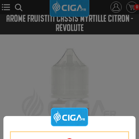
0
ARÔME FRUISTITI CASSIS MYRTILLE CITRON -
RÉVOLUTE
E-Cigarette
E-Liquide
D.i.y
Le Mixologue
Cbd
Nouveautés
Ciga +