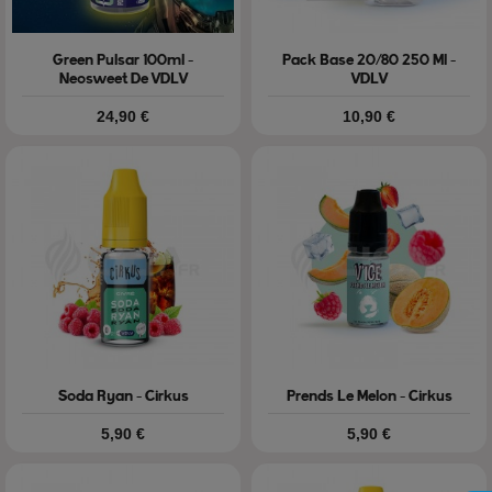
Green Pulsar 100ml -
Pack Base 20/80 250 Ml -
Neosweet De VDLV
VDLV
Prix
Prix
24,90 €
10,90 €
Soda Ryan - Cirkus
Prends Le Melon - Cirkus
Prix
Prix
5,90 €
5,90 €