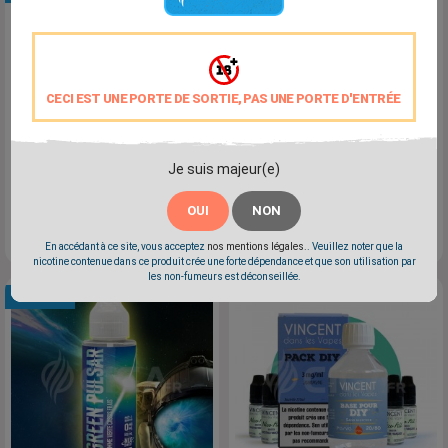
CECI EST UNE PORTE DE SORTIE, PAS UNE PORTE D'ENTRÉE
Je suis majeur(e)
Red Giant 100ml -
Proximango 100ml -
OUI
NON
Neosweet De VDLV
Neosweet De VDLV
Prix
Prix
24,90 €
24,90 €
En accédant à ce site, vous acceptez
nos mentions légales.
. Veuillez noter que la
nicotine contenue dans ce produit crée une forte dépendance et que son utilisation par
les non-fumeurs est déconseillée.
NOUVEAU