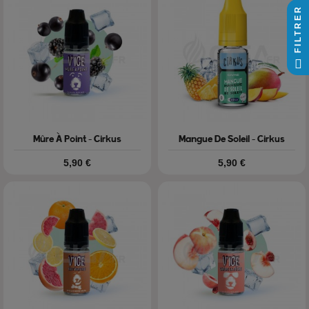
FILTRER
Mûre À Point - Cirkus
Mangue De Soleil - Cirkus
Prix
Prix
5,90 €
5,90 €