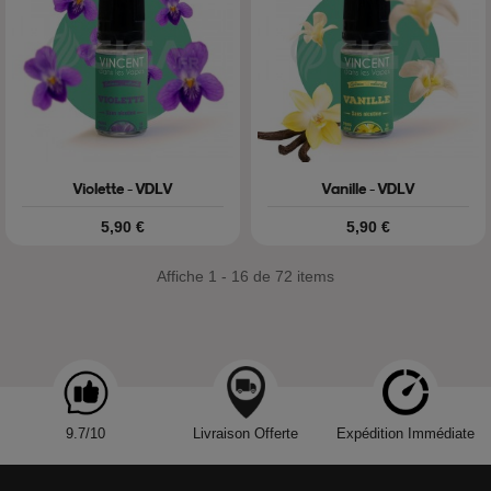
Violette - VDLV
Vanille - VDLV
Prix
Prix
5,90 €
5,90 €
Affiche 1 - 16 de 72 items
9.7/10
Livraison Offerte
Expédition Immédiate