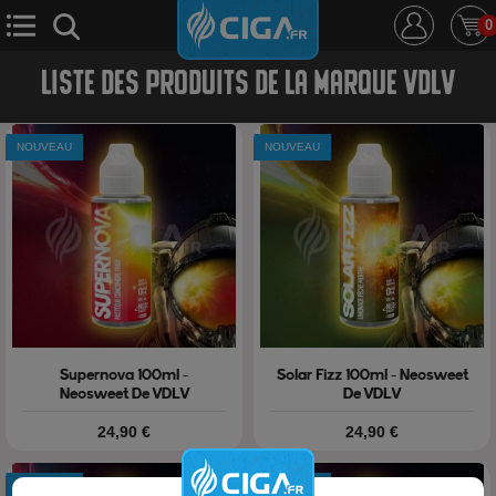
0
LISTE DES PRODUITS DE LA MARQUE VDLV
E-Cigarette
E-Liquide
D.i.y
Le Mixologue
NOUVEAU
NOUVEAU
Cbd
Nouveautés
Ciga +
Supernova 100ml -
Solar Fizz 100ml - Neosweet
Neosweet De VDLV
De VDLV
Prix
Prix
24,90 €
24,90 €
NOUVEAU
NOUVEAU