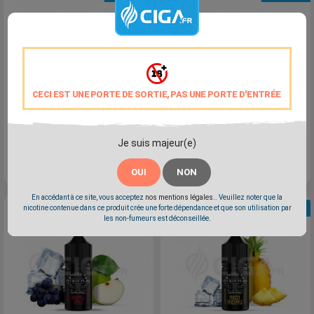
CECI EST UNE PORTE DE SORTIE, PAS UNE PORTE D'ENTRÉE
Concentré Smashin'
Concentré Philipines Mango
Je suis majeur(e)
Lemonade - Fcukin' Flava
- Fcukin' Flava
OUI
NON
Prix
Prix
12,90 €
12,90 €
En accédant à ce site, vous acceptez
nos mentions légales.
. Veuillez noter que la
NOUVEAU
NOUVEAU
nicotine contenue dans ce produit crée une forte dépendance et que son utilisation par
les non-fumeurs est déconseillée.