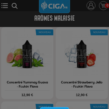
0
ARÔMES MALAISIE
E-Cigarette
E-Liquide
D.i.y
Le Mixologue
NOUVEAU
NOUVEAU
Cbd
Nouveautés
Ciga +
Concentré Yummay Guava
Concentré Strawberry Jello
- Fcukin' Flava
- Fcukin' Flava
Prix
Prix
12,90 €
12,90 €
NOUVEAU
NOUVEAU