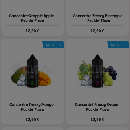
Concentré Grapple Apple -
Concentré Freezy Pineapple
Fcukin' Flava
- Fcukin' Flava
Prix
Prix
12,90 €
12,90 €
NOUVEAU
NOUVEAU
Concentré Freezy Mango -
Concentré Freezy Grape -
Fcukin' Flava
Fcukin' Flava
Prix
Prix
12,90 €
12,90 €