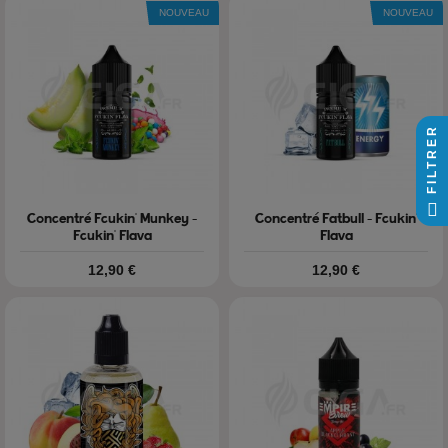
NOUVEAU
NOUVEAU
FILTRER
Concentré Fcukin' Munkey -
Concentré Fatbull - Fcukin'
Fcukin' Flava
Flava
Prix
Prix
12,90 €
12,90 €