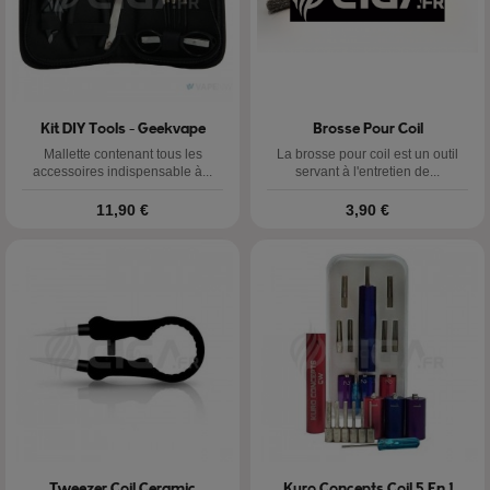
Kit DIY Tools - Geekvape
Brosse Pour Coil
Mallette contenant tous les
La brosse pour coil est un outil
accessoires indispensable à...
servant à l'entretien de...
Prix
Prix
11,90 €
3,90 €
Tweezer Coil Ceramic
Kuro Concepts Coil 5 En 1