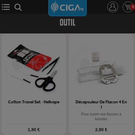
0
OUTIL
E-Cigarette
E-Liquide
D.i.y
Le Mixologue
Cbd
Nouveautés
Ciga +
Cotton Travel Set - Hellvape
Décapsuleur De Flacon 4 En
1
Pour ouvrir vos flacons à
booster.
Prix
Prix
1,90 €
2,90 €