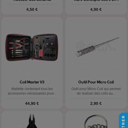
Prix
Prix
4,50 €
4,90 €
Coil Master V3
Outil Pour Micro Coil
Mallette contenant tous les
Outil pour Micro Coil qui permet
accessoires nécessaires pour...
de réaliser des coils au...
Prix
Prix
44,90 €
2,90 €
FILTRER