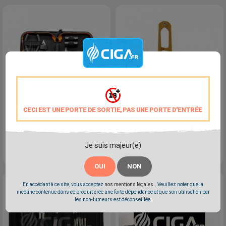
CECI EST UNE PORTE DE SORTIE, PAS UNE PORTE D'ENTRÉE
Kit DIY Tools V2 - Geekvape
Ciseaux De Précision
Mallette contenant tous les
accessoires indispensable à...
Je suis majeur(e)
Prix
Prix
24,90 €
2,90 €
OUI
NON
En accédant à ce site, vous acceptez
nos mentions légales.
. Veuillez noter que la
nicotine contenue dans ce produit crée une forte dépendance et que son utilisation par
les non-fumeurs est déconseillée.