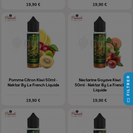
Prix
Prix
19,90 €
19,90 €
FILTRER
Pomme Citron Kiwi 50ml -
Nectarine Goyave Kiwi
Nektar By Le French Liquide
50ml - Nektar By Le French
Liquide
Prix
Prix
19,90 €
19,90 €