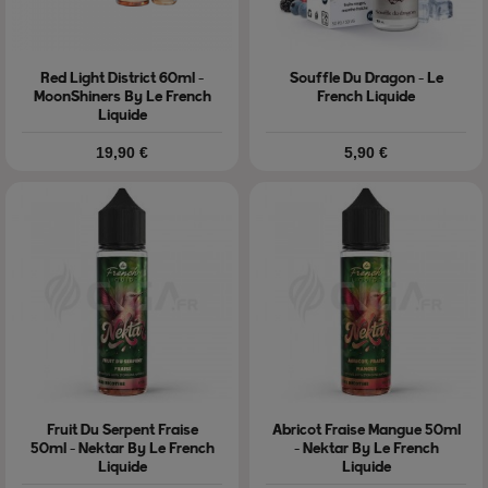
Red Light District 60ml -
Souffle Du Dragon - Le
MoonShiners By Le French
French Liquide
Liquide
Prix
Prix
19,90 €
5,90 €
Fruit Du Serpent Fraise
Abricot Fraise Mangue 50ml
50ml - Nektar By Le French
- Nektar By Le French
Liquide
Liquide