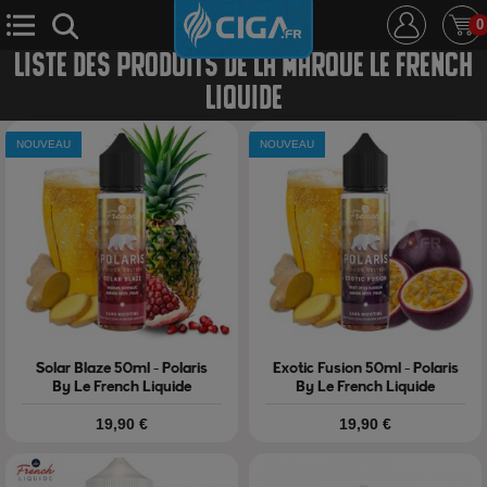
0
LISTE DES PRODUITS DE LA MARQUE LE FRENCH
LIQUIDE
E-Cigarette
E-Liquide
D.i.y
Le Mixologue
NOUVEAU
NOUVEAU
Cbd
Nouveautés
Ciga +
Solar Blaze 50ml - Polaris
Exotic Fusion 50ml - Polaris
By Le French Liquide
By Le French Liquide
Prix
Prix
19,90 €
19,90 €