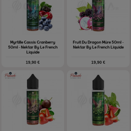
Myrtille Cassis Cranberry
Fruit Du Dragon Mûre 50ml -
50ml - Nektar By Le French
Nektar By Le French Liquide
Liquide
Prix
Prix
19,90 €
19,90 €