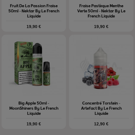
Fruit De La Passion Fraise
Fraise Pastèque Menthe
50ml - Nektar By Le French
Verte 50ml - Nektar By Le
Liquide
French Liquide
Prix
Prix
19,90 €
19,90 €
Big Apple 50ml -
Concentré Torstein -
MoonShiners By Le French
Artefact By Le French
Liquide
Liquide
Prix
Prix
19,90 €
12,90 €