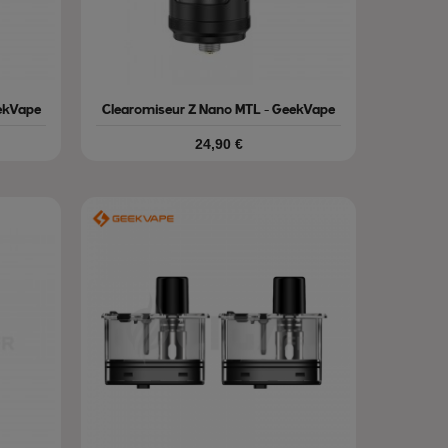
ekVape
Clearomiseur Z Nano MTL - GeekVape
Prix
24,90 €