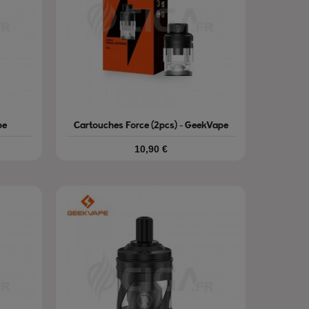
pe
Cartouches Force (2pcs) - GeekVape
Prix
10,90 €