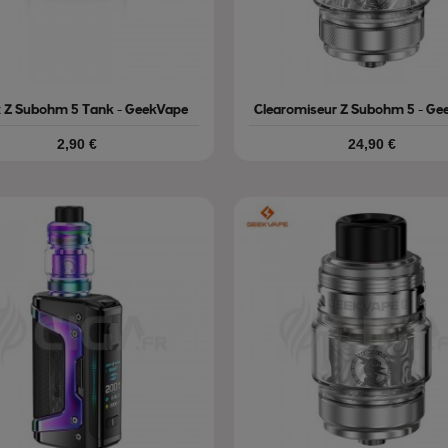
x Z Subohm 5 Tank - GeekVape
Clearomiseur Z Subohm 5 - Ge
Prix
Prix
2,90 €
24,90 €