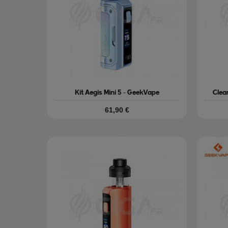
Kit Aegis Mini 5 - GeekVape
Clea
Prix
61,90 €