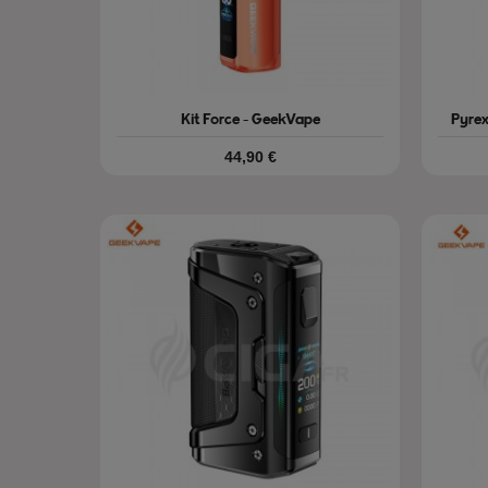
Kit Force - GeekVape
Pyre
Prix
44,90 €