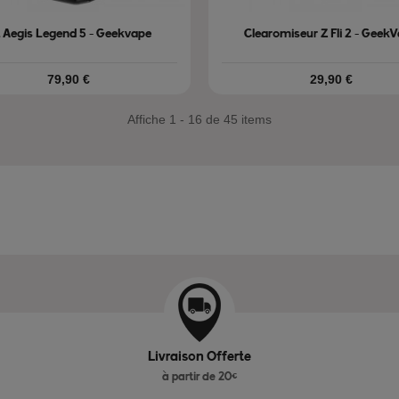
t Aegis Legend 5 - Geekvape
Clearomiseur Z Fli 2 - Geek
Prix
Prix
79,90 €
29,90 €
Affiche 1 - 16 de 45 items
Livraison Offerte
à partir de 20€