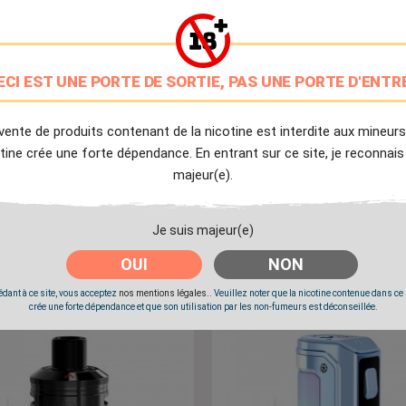
ECI EST UNE PORTE DE SORTIE, PAS UNE PORTE D'ENTR
vente de produits contenant de la nicotine est interdite aux mineurs
tine crée une forte dépendance. En entrant sur ce site, je reconnais
majeur(e).
t Wenax M2 Leather Edition -
Cartouches Vides Aegis Boost
Je suis majeur(e)
GeekVape
B100 (2 Pcs) - Geekvape
Prix
Prix
24,90 €
7,90 €
OUI
NON
dant à ce site, vous acceptez
nos mentions légales.
. Veuillez noter que la nicotine contenue dans ce
crée une forte dépendance et que son utilisation par les non-fumeurs est déconseillée.