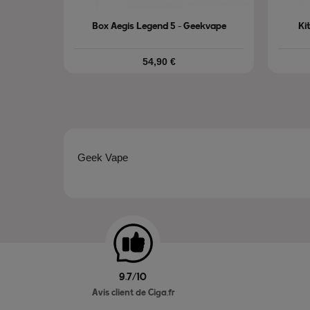
Box Aegis Legend 5 - Geekvape
Ki
Prix
54,90 €
Geek Vape
9.7/10
Avis client de Ciga.fr