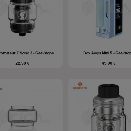
romiseur Z Nano 3 - GeekVape
Box Aegis Mini 5 - GeekVa
Prix
Prix
22,90 €
45,90 €