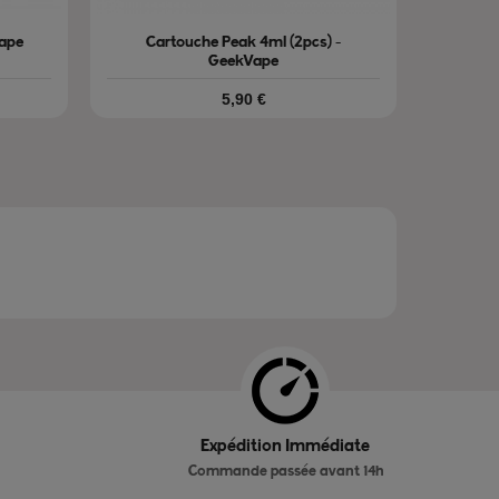
Vape
Cartouche Peak 4ml (2pcs) -
GeekVape
Prix
5,90 €
Expédition Immédiate
Commande passée avant 14h