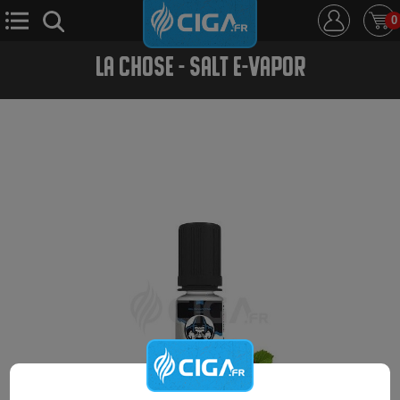
0
LA CHOSE - SALT E-VAPOR
E-Cigarette
E-Liquide
D.i.y
Le Mixologue
Cbd
Nouveautés
Ciga +