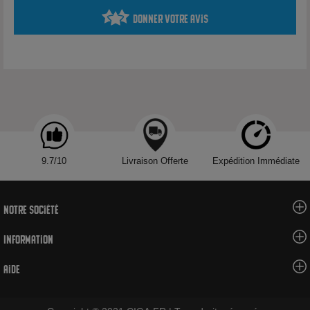
20 mg/ml de nicotine : H311 : Danger - Toxique par contact
Donner votre avis
cutané
Produit interdit aux mineurs, déconseillé aux femmes
enceintes et aux personnes atteintes d'hypertension ou de
maladies cardio-vasculaires.
Voir tous les produits de la marque Le French Liquide
9.7/10
Livraison Offerte
Expédition Immédiate
Notre société
Information
Aide