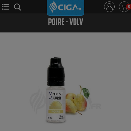
0
POIRE - VDLV
E-Cigarette
E-Liquide
D.i.y
Le Mixologue
Cbd
Nouveautés
Ciga +