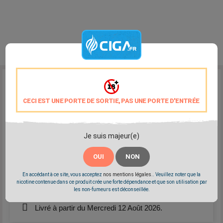
Reference:
VDLV-Poire
Marque:
VDLV
CECI EST UNE PORTE DE SORTIE, PAS UNE PORTE D'ENTRÉE
Un gout naturel de poire sucrée à point
Fabriqué à base d'arômes naturels de qualité
Elaboré en France
Je suis majeur(e)
PG/VG: 60/40
OUI
NON
Partager
Tweet
Pinterest
En accédant à ce site, vous acceptez
nos mentions légales.
. Veuillez noter que la
nicotine contenue dans ce produit crée une forte dépendance et que son utilisation par
les non-fumeurs est déconseillée.
Livré à partir du Mercredi 12 Août 2026.