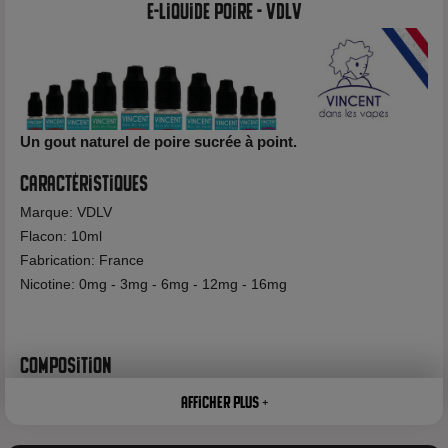
E-liquide Poire - vdlv
Un gout naturel de poire sucrée à point.
Caractéristiques
Marque: VDLV
Flacon: 10ml
Fabrication: France
Nicotine: 0mg - 3mg - 6mg - 12mg - 16mg
Composition
60% Propylène Glycol
Afficher plus +
40% Glycérine Végétale
Arôme