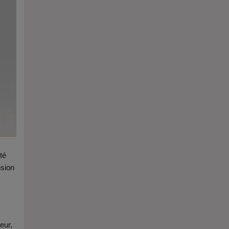
té
nsion
eur,