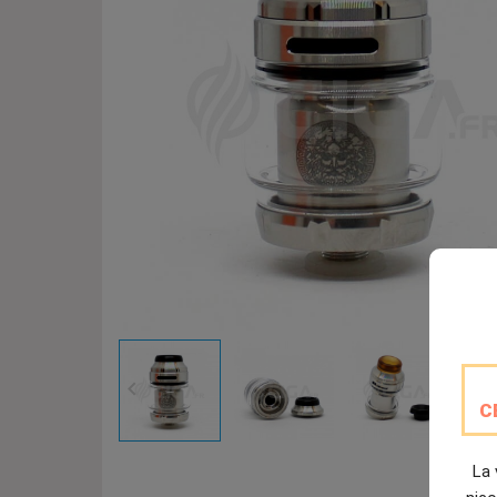

C
La 