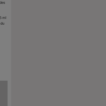
 des
5 ml
 du