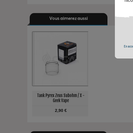
nico
Vous aimerez aussi
En accé
s Subohm / X -
Tank Pyrex Zeus Subohm / X -
Tank Pyrex Zeus Subo
Vape
Geek Vape
Geek Vape
x
Prix
Prix
0 €
2,90 €
2,90 €