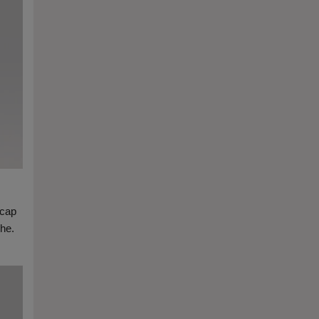
 cap
che.