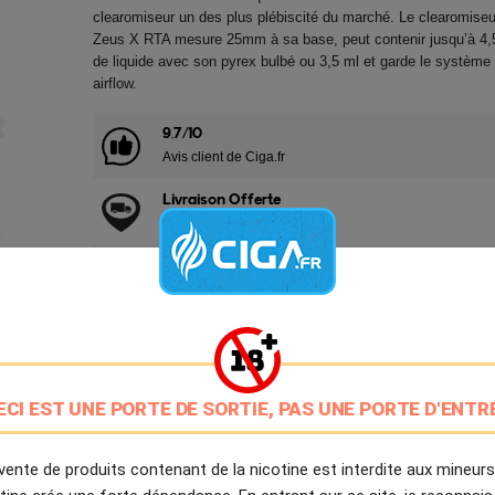
clearomiseur un des plus plébiscité du marché. Le clearomiseu
Zeus X RTA mesure 25mm à sa base, peut contenir jusqu’à 4,
de liquide avec son pyrex bulbé ou 3,5 ml et garde le système
airflow.
9.7/10
Avis client de Ciga.fr
Livraison Offerte
à partir de 20€
Expédition Immédiate
Commande passée avant 14h
Partager
Tweet
Pinter

ECI EST UNE PORTE DE SORTIE, PAS UNE PORTE D'ENTR
vente de produits contenant de la nicotine est interdite aux mineurs