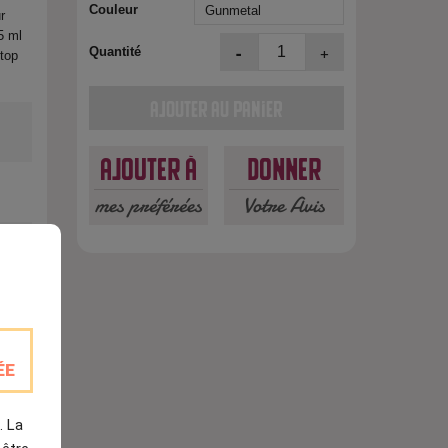
Couleur
r
5 ml
-
+
Quantité
 top
Ajouter au panier
Ajouter à
Donner
mes préférées
Votre Avis
est
ÉE
. La