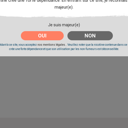
tine crée une forte dépendance. En entrant sur ce site, je reconnais
majeur(e).
Je suis majeur(e)
OUI
NON
dant à ce site, vous acceptez
nos mentions légales.
. Veuillez noter que la nicotine contenue dans ce
crée une forte dépendance et que son utilisation par les non-fumeurs est déconseillée.
hm / X -
Tank Pyrex Zeus Subohm / X -
Tank Pyrex Zeus Subohm / 
Geek Vape
Geek Vape
Prix
Prix
2,90 €
2,90 €