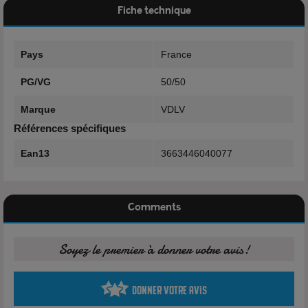
Fiche technique
Nicotine: 0mg - 3mg - 6mg - 12mg - 16mg
Pays
France
PG/VG
50/50
Composition
Marque
VDLV
Références spécifiques
50% Propylène Glycol
Ean13
3663446040077
50% Glycérine Végétale
Arôme
Comments
Soyez le premier à donner votre avis!
Donner votre avis