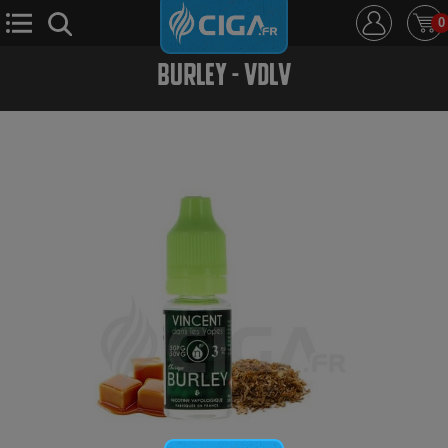
0
BURLEY - VDLV
E-Cigarette
E-Liquide
D.i.y
Le Mixologue
Cbd
Nouveautés
Ciga +