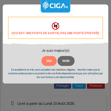
CECI EST UNE PORTE DE SORTIE, PAS UNE PORTE D'ENTRÉE
Reference:
VDLV-burley
Marque:
VDLV
Je suis majeur(e)
Classic blond avec des nuances de caramel
Fabriqué à base d'arômes naturels de qualité
OUI
NON
Fabrication 100% Française
PG/VG: 50/50
En accédant à ce site, vous acceptez
nos mentions légales.
. Veuillez noter que la
nicotine contenue dans ce produit crée une forte dépendance et que son utilisation par
les non-fumeurs est déconseillée.
Partager
Tweet
Pinterest
Livré à partir du Lundi 10 Août 2026.