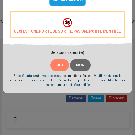
CECI EST UNE PORTE DE SORTIE, PAS UNE PORTE D'ENTRÉE
Reference:
vdlv-arome-menthe-glaciale
Je suis majeur(e)
Marque:
VDLV
OUI
NON
Arôme naturel rafraichissant de menthe glaciale
Arôme Naturel concentré français VDLV - 10ml
En accédant à ce site, vous acceptez
nos mentions légales.
. Veuillez noter que la
45 gouttes pour 10ml
nicotine contenue dans ce produit crée une forte dépendance et que son utilisation par
les non-fumeurs est déconseillée.
Partager
Tweet
Pinterest