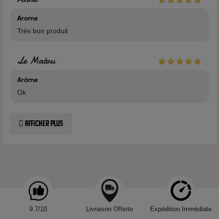
Arôme concentré pour e-liquide DIY à diluer dans de la base.
Arome
Ne pas vaper seul.
Très bon produit
Le Matou
Voir tous les produits de la marque VDLV
Arôme
Ok
Afficher plus
9.7/10
Livraison Offerte
Expédition Immédiate