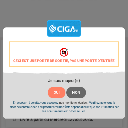
Reference:
vdlv-grand-maitre
Marque:
VDLV
CECI EST UNE PORTE DE SORTIE, PAS UNE PORTE D'ENTRÉE
Un Thé Chai avec du citron et de la mandarine
Fabriqué à base d'arômes naturels de qualité
Elaboré en France
PG/VG: 50/50
Je suis majeur(e)
OUI
NON
Partager
Tweet
Pinterest
En accédant à ce site, vous acceptez
nos mentions légales.
. Veuillez noter que la
nicotine contenue dans ce produit crée une forte dépendance et que son utilisation par
les non-fumeurs est déconseillée.
Livré à partir du Mercredi 12 Août 2026.