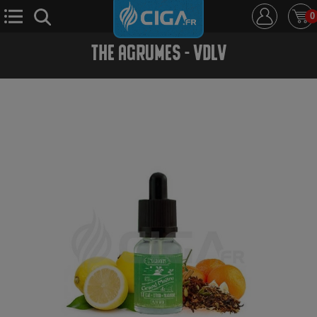
0
THE AGRUMES - VDLV
E-Cigarette
E-Liquide
D.i.y
Le Mixologue
Cbd
Nouveautés
Ciga +