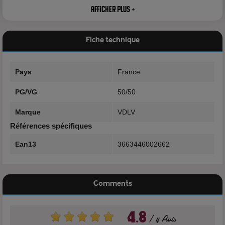
Afficher plus +
Nicotine: 0mg - 3mg - 6mg
Fiche technique
Pays
France
Composition
PG/VG
50/50
50% Propylène Glycol
Marque
VDLV
Références spécifiques
50% Glycérine Végétale
Ean13
3663446002662
Arôme naturel
Comments
4.8
4 Avis