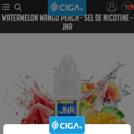
0
WATERMELON MANGO PEACH - SEL DE NICOTINE -
JNR
E-Cigarette
E-Liquide
D.i.y
Le Mixologue
Cbd
Nouveautés
Ciga +