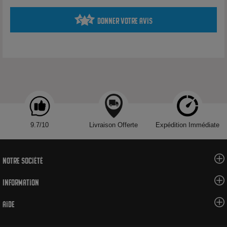
Dosages nicotine disponibles : 0, 3, 6, 10, 15, 18 mg/ml
Donner votre avis
Origine : fabriqué en France – gamme Evolution
Avantages
Équilibre parfait entre authenticité du tabac blond et touches
gourmandes
Ratio 70/30 pour une restitution fine des saveurs et un hit
agréable
9.7/10
Livraison Offerte
Expédition Immédiate
Large choix de dosages pour s’adapter à tous les niveaux de
dépendance
Fabrication française, gage de qualité et de normes respectées
Notre société
Information
Conseils d’utilisation
Aide
Bien agiter avant usage. Remplir directement dans votre
clearomiseur. Compatible avec tous les types de cigarettes