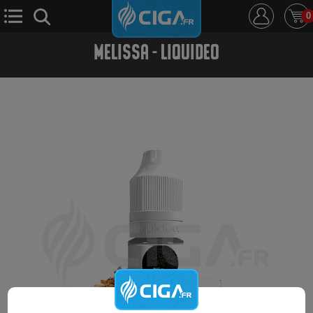
0
MELISSA - LIQUIDEO
E-Cigarette
E-Liquide
D.i.y
Le Mixologue
Cbd
Nouveautés
Ciga +