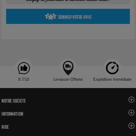
liquides au CBD.
Donner votre avis
Pour composer ses eliquides, Liquideo utilise des arômes
certifiés de qualité alimentaire ou naturels, de la glycérine
végétale certifiée BIO ecovert EP/USP et du propylène glycol
de qualité EP/USP (Pharmacopée européenne/United States
Pharmacopeia - Pureté 99,5%). Toutes les créations Liquideo
bénéficient de bulletins réguliers d'analyses et de fiches de
sécurité et sont conformes à la réglementation TPD.
9.7/10
Livraison Offerte
Expédition Immédiate
Caractéristiques
Marque : Liquideo
Notre société
Contenance : 10ml
Origine : France
Information
Nicotine : 10mg - 20mg
Aide