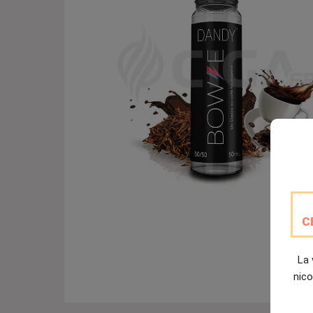
C
La 
nico