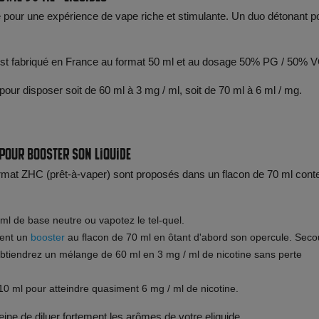
é pour une expérience de vape riche et stimulante. Un duo détonant p
est fabriqué en France au format 50 ml et au dosage 50% PG / 50% 
 pour disposer soit de 60 ml à 3 mg / ml, soit de 70 ml à 6 ml / mg.
 pour booster son liquide
ormat ZHC (prêt-à-vaper) sont proposés dans un flacon de 70 ml cont
0ml de base neutre ou vapotez le tel-quel.
ment un
booster
au flacon de 70 ml en ôtant d'abord son opercule. Sec
btiendrez un mélange de 60 ml en 3 mg / ml de nicotine sans perte
0 ml pour atteindre quasiment 6 mg / ml de nicotine.
ine de diluer fortement les arômes de votre eliquide.