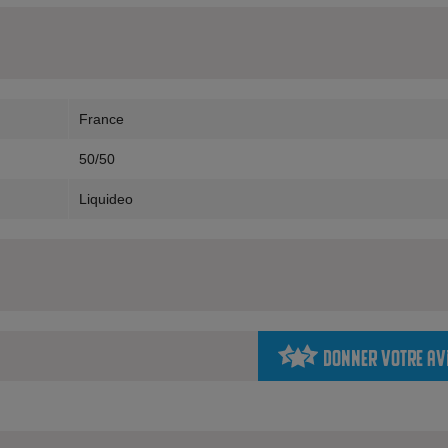
France
50/50
Liquideo
Donner votre av