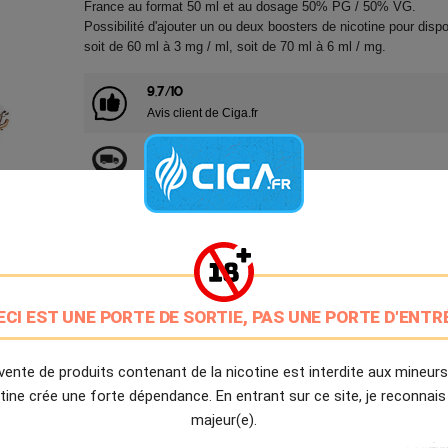
France au format 50 ml et au dosage 50% PG / 50% VG.
Possibilité d'ajouter un ou deux boosters de nicotine pour disp
soit de 60 ml à 3 mg / ml, soit de 70 ml à 6 ml / mg.
9.7/10
Avis client de Ciga.fr
Livraison Offerte
à partir de 20€
Expédition Immédiate
Commande passée avant 14h
Partager
Tweet
Pinter
ECI EST UNE PORTE DE SORTIE, PAS UNE PORTE D'ENTR
vente de produits contenant de la nicotine est interdite aux mineurs
Livré à partir du Jeudi 6 Août 2026.
tine crée une forte dépendance. En entrant sur ce site, je reconnais
majeur(e).