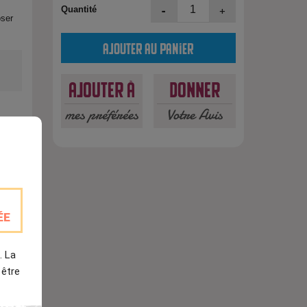
-
+
Quantité
oser
Ajouter au panier
Ajouter à
Donner
mes préférées
Votre Avis
est
ÉE
. La
 être