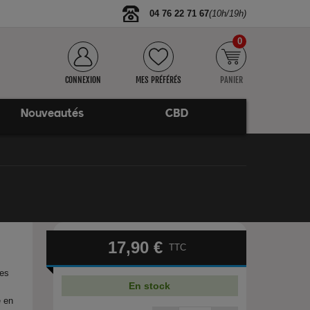
04 76 22 71 67
(10h/19h)
0
CONNEXION
MES PRÉFÉRÉS
PANIER
Nouveautés
CBD
17,90 €
TTC
les
En stock
é en