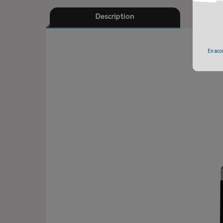
Description
En accé