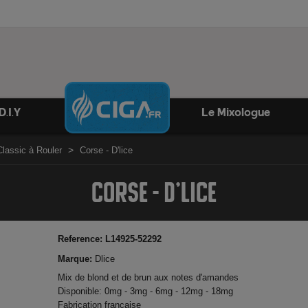
D.I.Y
Le Mixologue
Classic à Rouler
Corse - D'lice
CORSE - D'LICE
Reference:
L14925-52292
Marque:
Dlice
Mix de blond et de brun aux notes d'amandes
Disponible: 0mg - 3mg - 6mg - 12mg - 18mg
Fabrication française