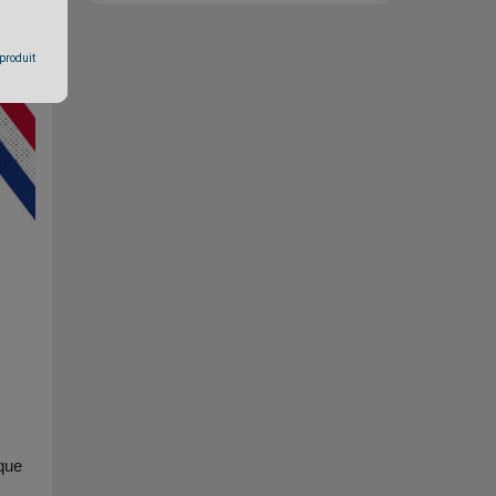
 produit
 que