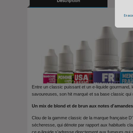
Description
En accé
E
Entre un classic puissant et un e-liquide gourmand, 
savoureuses, son hit marqué et sa base classic qui r
Un mix de blond et de brun aux notes d'amandes 
Clou de la gamme classic de la marque française D’li
sécheresse, qui dénote par rapport aux habituels cl
ce e-liquide s’adresse directement aux fumeurs qui s