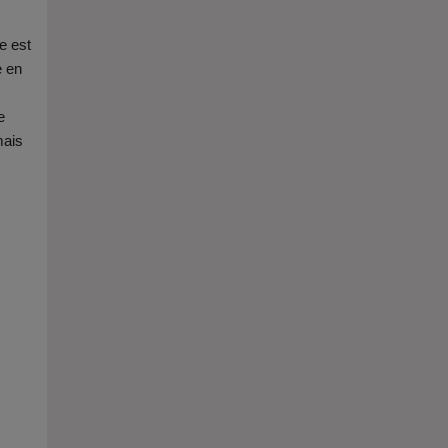
e est
e en
e
mais