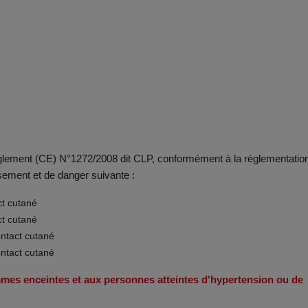
 règlement (CE) N°1272/2008 dit CLP, conformément à la règlementatio
sement et de danger suivante :
ct cutané
ct cutané
ontact cutané
ontact cutané
emmes enceintes et aux personnes atteintes d'hypertension ou de