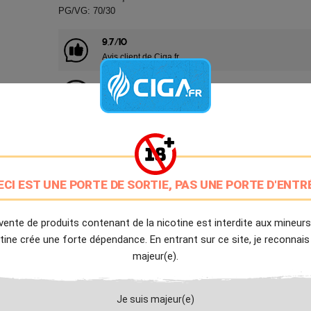
PG/VG: 70/30
9.7/10
Avis client de Ciga.fr
Livraison Offerte
à partir de 20€
Expédition Immédiate
Commande passée avant 14h
ECI EST UNE PORTE DE SORTIE, PAS UNE PORTE D'ENTR
Partager
Tweet
Pinter
vente de produits contenant de la nicotine est interdite aux mineurs
Livré à partir du Lundi 10 Août 2026.
tine crée une forte dépendance. En entrant sur ce site, je reconnais
majeur(e).
Je suis majeur(e)