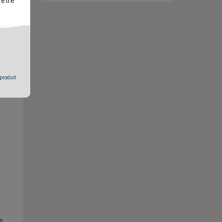
 être
 produit
s.