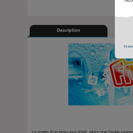
nico
Description
En accé
Le matin d’un beau jour d’été, alors que l’aube roug