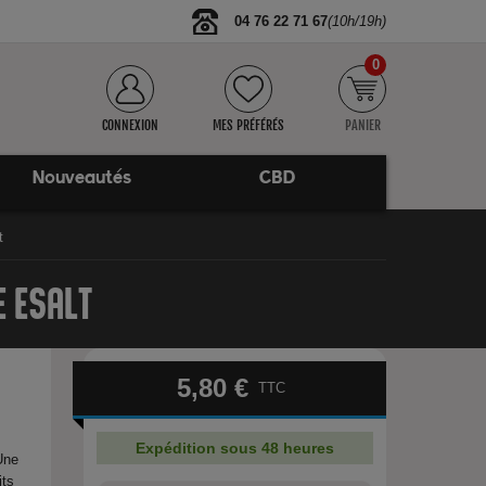
04 76 22 71 67
(10h/19h)
0
CONNEXION
MES PRÉFÉRÉS
PANIER
Nouveautés
CBD
t
E ESALT
5,80 €
TTC
Expédition sous 48 heures
Une
its