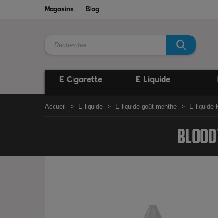
Magasins
Blog
E-Cigarette
E-Liquide
Accueil
E-liquide
E-liquide goût menthe
E-liquide 
BLOODY