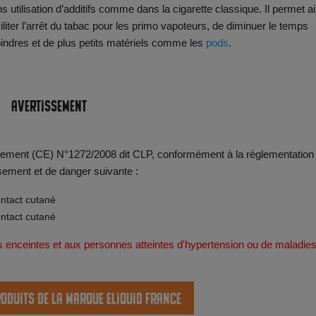
 utilisation d’additifs comme dans la cigarette classique. Il permet ai
iter l’arrêt du tabac pour les primo vapoteurs, de diminuer le temps
ndres et de plus petits matériels comme les
pods
.
Avertissement
èglement (CE) N°1272/2008 dit CLP, conformément à la règlementation
sement et de danger suivante :
ontact cutané
ontact cutané
s enceintes et aux personnes atteintes d'hypertension ou de maladie
roduits de la marque Eliquid France