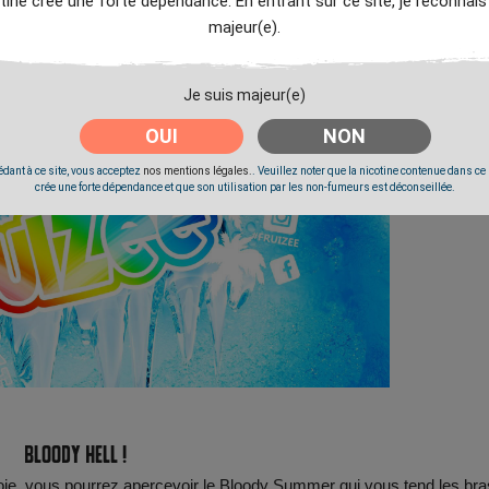
tine crée une forte dépendance. En entrant sur ce site, je reconnais
majeur(e).
Je suis majeur(e)
OUI
NON
dant à ce site, vous acceptez
nos mentions légales.
. Veuillez noter que la nicotine contenue dans ce
crée une forte dépendance et que son utilisation par les non-fumeurs est déconseillée.
Bloody hell !
eoie, vous pourrez apercevoir le Bloody Summer qui vous tend les bra