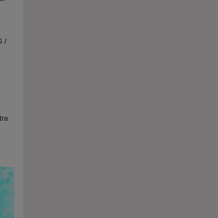
 /
tra