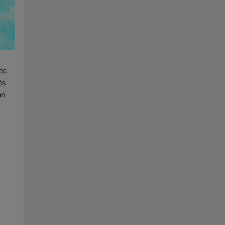
vec
ès
on