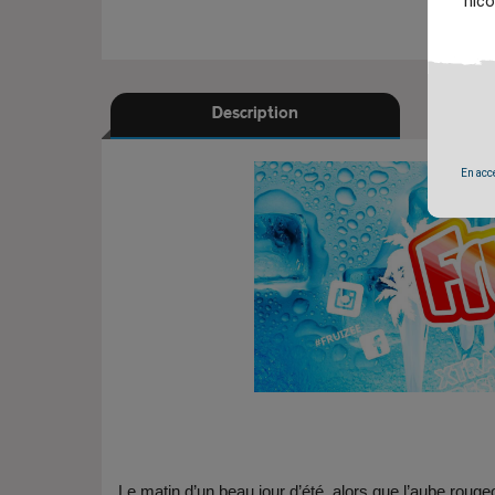
nico
Description
En accé
Le matin d’un beau jour d’été, alors que l’aube roug