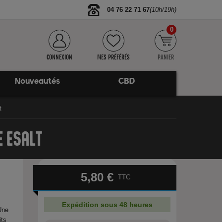
04 76 22 71 67
(10h/19h)
0
CONNEXION
MES PRÉFÉRÉS
PANIER
Nouveautés
CBD
t
E ESALT
5,80 €
TTC
Expédition sous 48 heures
Une
its