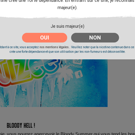
tine crée une forte dépendance. En entrant sur ce site, je reconnais
majeur(e).
Je suis majeur(e)
OUI
NON
dant à ce site, vous acceptez
nos mentions légales.
. Veuillez noter que la nicotine contenue dans ce
crée une forte dépendance et que son utilisation par les non-fumeurs est déconseillée.
Bloody hell !
eoie, vous pourrez apercevoir le Bloody Summer qui vous tend les bra