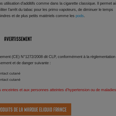
 utilisation d’additifs comme dans la cigarette classique. Il permet ai
iter l’arrêt du tabac pour les primo vapoteurs, de diminuer le temps
ndres et de plus petits matériels comme les
pods
.
Avertissement
èglement (CE) N°1272/2008 dit CLP, conformément à la règlementation
sement et de danger suivante :
ontact cutané
ontact cutané
s enceintes et aux personnes atteintes d'hypertension ou de maladie
roduits de la marque Eliquid France