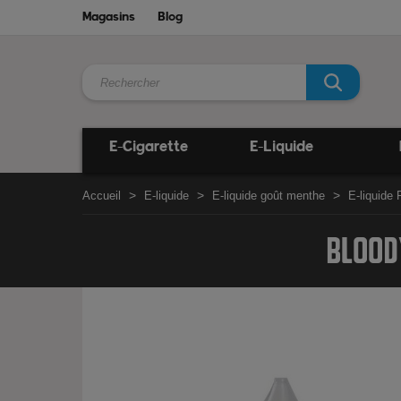
Magasins
Blog
E-Cigarette
E-Liquide
Accueil
E-liquide
E-liquide goût menthe
E-liquide 
BLOODY