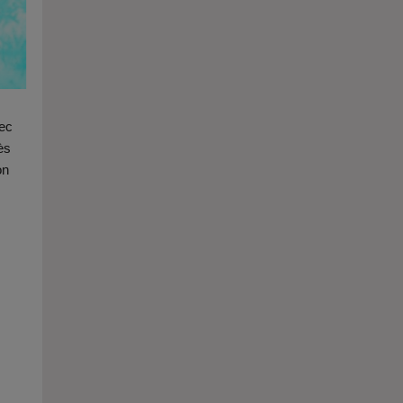
vec
ès
on