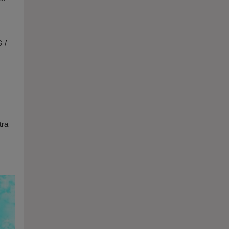
 /
tra