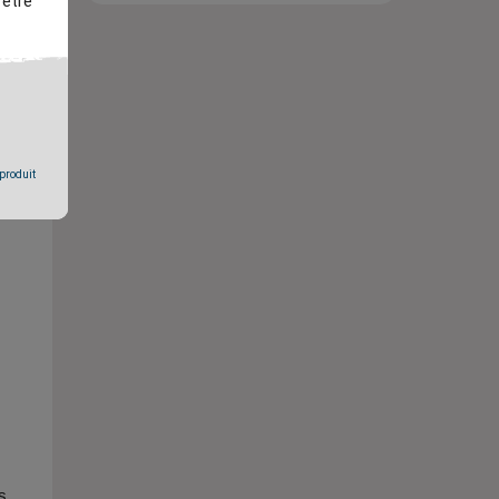
 être
 produit
s.