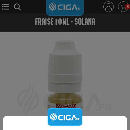
0
FRAISE 10ML - SOLANA
E-Cigarette
E-Liquide
D.i.y
Le Mixologue
Cbd
Nouveautés
Ciga +