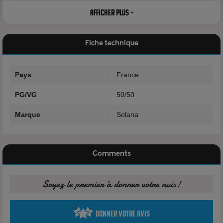
Caractéristiques
Afficher plus +
Marque:
E-liquide Solana
Fiche technique
Gamme: Pur Fruit
Origine: France
Pays
France
Contenance: 10ml
PG/VG
50/50
Arôme: Fraise
Marque
Solana
Dosage de nicotine: 3mg, 6 mg
Composition
Comments
Propylène Glycol 50%
Glycérine Végétale 50%
Soyez le premier à donner votre avis!
Arôme
Nicotine
Donner votre avis
Avertissement