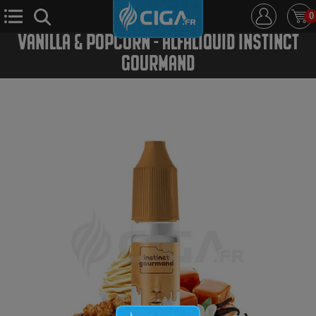
0
VANILLA & POPCORN - ALFALIQUID INSTINCT
GOURMAND
E-Cigarette
E-Liquide
D.i.y
Le Mixologue
Cbd
Nouveautés
Ciga +