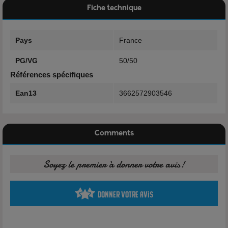
Caractéristiques
Fiche technique
Marque: Alfaliquid
Pays
France
Gamme:
Instinct Gourmand
PG/VG
50/50
Origine: France
Références spécifiques
Contenance: 10ml
Ean13
3662572903546
Arôme: Crème aux œufs, Vanille, Caramel, Maïs doux, Pop
Corn
Comments
Dosage de nicotine: 3mg, 6 mg, 11 mg
Soyez le premier à donner votre avis!
Composition
Propylène Glycol 50%
Donner votre avis
Glycérine Végétale 50%
Arôme