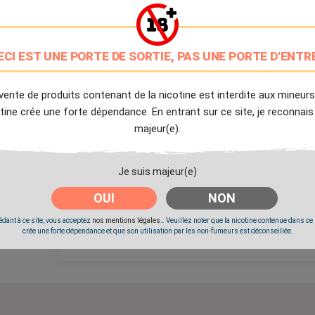
PG/VG: 50/50
9.7/10
ECI EST UNE PORTE DE SORTIE, PAS UNE PORTE D'ENTR
Avis client de Ciga.fr
Livraison Offerte
vente de produits contenant de la nicotine est interdite aux mineurs
à partir de 20€
tine crée une forte dépendance. En entrant sur ce site, je reconnais
majeur(e).
Expédition Immédiate
Commande passée avant 14h
Je suis majeur(e)
Partager
Tweet
Pinter
OUI
NON
dant à ce site, vous acceptez
nos mentions légales.
. Veuillez noter que la nicotine contenue dans ce
crée une forte dépendance et que son utilisation par les non-fumeurs est déconseillée.
Livré à partir du Mercredi 12 Août 2026.