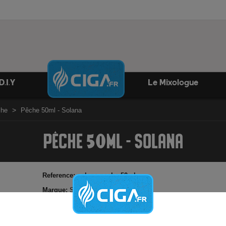
D.I.Y
Le Mixologue
che
Pêche 50ml - Solana
PÊCHE 50ML - SOLANA
Reference:
solana-peche-50ml
Marque:
Solana
Retrouvez le goût unique de la pêche
Possibilité d'ajouter booster de nicotine
Elaboré en France