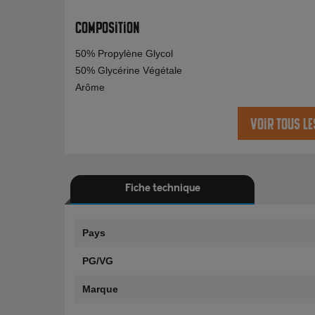
Composition
50% Propylène Glycol
50% Glycérine Végétale
Arôme
Voir tous l
Fiche technique
Pays
PG/VG
Marque