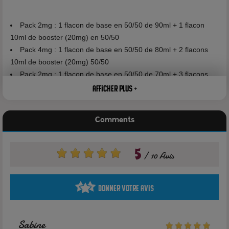
Pack 2mg : 1 flacon de base en 50/50 de 90ml + 1 flacon
10ml de booster (20mg) en 50/50
Pack 4mg : 1 flacon de base en 50/50 de 80ml + 2 flacons
10ml de booster (20mg) 50/50
Pack 2mg : 1 flacon de base en 50/50 de 70ml + 3 flacons
10ml de booster (20mg) 50/50
Afficher plus +
Pack 2mg : 1 flacon de base en 50/50 de 40ml + 6 flacons
10ml de booster (20mg) 50/50
Comments
5
10 Avis
Principe d'utilisation
Donner votre avis
Pour obtenir le taux de nicotine choisit et inscrit sur
l'emballage, versez simplement le ou les flacons booster dans
le flacon de base. Secouez. Il vous restera 25ml de libre dans
Sabine