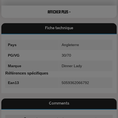
Afficher plus +
Caractéristiques
Fiche technique
Marque: Dinner Lady
Pays
Angleterre
Flacon: 50ml
PG/VG
30/70
Fabrication: Angleterre
Marque
Dinner Lady
Références spécifiques
Ean13
5059362066792
Composition
Comments
30% Propylène Glycol
70% Glycérine Végétale