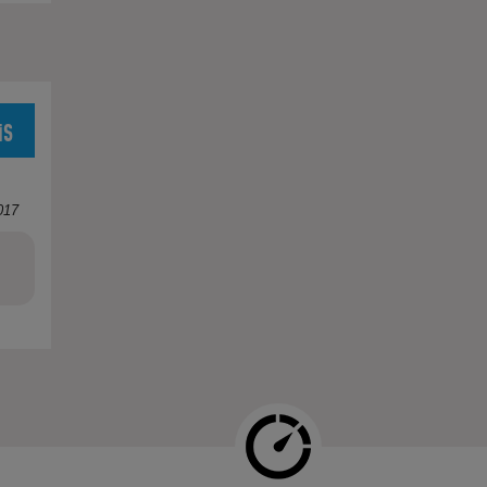
is
017