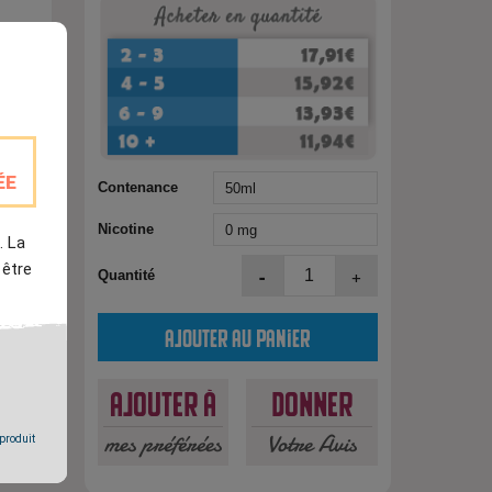
ÉE
Contenance
Nicotine
. La
 être
-
+
Quantité
est
Ajouter au panier
Ajouter à
Donner
mes préférées
Votre Avis
 produit