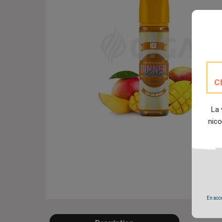
C
La 
nico
En accé