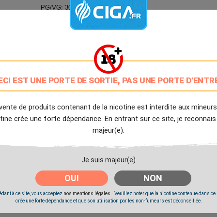
PG/VG: 30/70
9.7/10
Avis client de Ciga.fr
Livraison Offerte
à partir de 20€
ECI EST UNE PORTE DE SORTIE, PAS UNE PORTE D'ENTR
Expédition Immédiate
Commande passée avant 14h
vente de produits contenant de la nicotine est interdite aux mineurs
tine crée une forte dépendance. En entrant sur ce site, je reconnais
majeur(e).
Partager
Tweet
Pinter
Je suis majeur(e)
Livré à partir du Mercredi 12 Août 2026.
OUI
NON
dant à ce site, vous acceptez
nos mentions légales.
. Veuillez noter que la nicotine contenue dans ce
crée une forte dépendance et que son utilisation par les non-fumeurs est déconseillée.