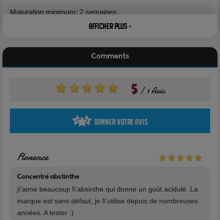
Maturation minimum: 2 semaines
Afficher plus +
Dosage en fonction du ratio PG/VG:
Comments
PG/VG de 70/30: 10% ou 30 gouttes
PG/VG de 50/50: 15% ou 45 gouttes
5
1 Avis
PG/VG de 30/70: 20% ou 60 gouttes
Donner votre avis
Caractéristiques
Florence
Concentré abstinthe
Marque: Cirkus
j\'aime beaucoup l\'absinthe qui donne un goût acidulé. La
marque est sans défaut, je l\'utilise depuis de nombreuses
Flacon: 10ml
années. A tester :)