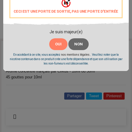
CECI EST UNE PORTE DE SORTIE, PAS UNE PORTE D'ENTRÉE
Je suis majeur(e)
OUI
NON
Reference:
cirkus-arome-menthe-chlorophyll
En accédant à ce site, vous acceptez
nos mentions légales.
. Veuillez noter que la
Marque:
Cirkus
nicotine contenue dans ce produit crée une forte dépendance et que son utilisation par
les non-fumeurs est déconseillée.
Menthe façon chewing-gum chlorophylle sucrée
Arôme concentré français par Cirkus - 10ml ou 30ml
45 gouttes pour 10ml
Partager
Tweet
Pinterest