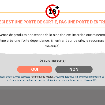
9.7/10
Avis client de Ciga.fr
ECI EST UNE PORTE DE SORTIE, PAS UNE PORTE D'ENTR
Livraison Offerte
à partir de 20€
vente de produits contenant de la nicotine est interdite aux mineurs
Expédition Immédiate
tine crée une forte dépendance. En entrant sur ce site, je reconnais
Commande passée avant 14h
majeur(e).
Partager
Tweet
Pinter
Je suis majeur(e)
OUI
NON
dant à ce site, vous acceptez
nos mentions légales.
. Veuillez noter que la nicotine contenue dans ce
crée une forte dépendance et que son utilisation par les non-fumeurs est déconseillée.