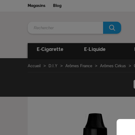
Magasins
Blog
E-Cigarette
E-Liquide
Accueil
D.I.Y
Arômes France
Arômes Cirkus