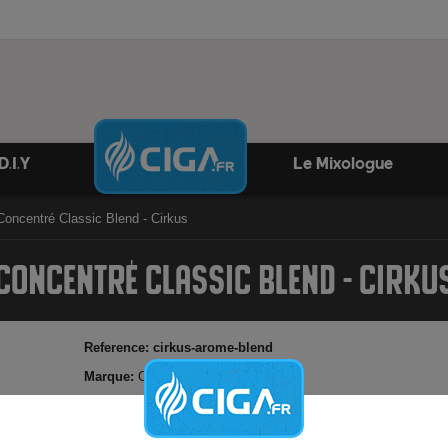
D.I.Y
Le Mixologue
Concentré Classic Blend - Cirkus
CONCENTRÉ CLASSIC BLEND - CIRKU
Reference:
cirkus-arome-blend
Marque:
Cirkus
Classic avec des nuances de Burley et de Blond
Arôme concentré français par Cirkus - 10ml
45 gouttes pour 10ml