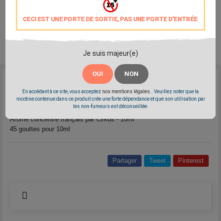
CECI EST UNE PORTE DE SORTIE, PAS UNE PORTE D'ENTRÉE
Je suis majeur(e)
OUI
NON
Reference:
cirkus-arome-us
En accédant à ce site, vous acceptez
nos mentions légales.
. Veuillez noter que la
Marque:
Cirkus
nicotine contenue dans ce produit crée une forte dépendance et que son utilisation par
les non-fumeurs est déconseillée.
Arôme de classic blond aux notes gourmandes
Arôme concentré français par Cirkus - 10ml
45 gouttes pour 10ml
Partager
Tweet
Pinterest