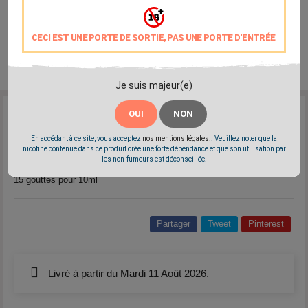
CECI EST UNE PORTE DE SORTIE, PAS UNE PORTE D'ENTRÉE
Je suis majeur(e)
Reference:
revolute-sweet-mint
OUI
NON
Marque:
Révolute
En accédant à ce site, vous acceptez
nos mentions légales.
. Veuillez noter que la
nicotine contenue dans ce produit crée une forte dépendance et que son utilisation par
Une saveur concentrée de menthe douce
les non-fumeurs est déconseillée.
Arôme concentré français Révolute - 10ml
15 gouttes pour 10ml
Partager
Tweet
Pinterest
Livré à partir du Mardi 11 Août 2026.