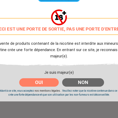
9.7/10
Avis client de Ciga.fr
Livraison Offerte
ECI EST UNE PORTE DE SORTIE, PAS UNE PORTE D'ENTR
à partir de 20€
Expédition Immédiate
vente de produits contenant de la nicotine est interdite aux mineurs
Commande passée avant 14h
tine crée une forte dépendance. En entrant sur ce site, je reconnais
majeur(e).
Partager
Tweet
Pinter
Je suis majeur(e)
OUI
NON
Livré à partir du Lundi 10 Août 2026.
dant à ce site, vous acceptez
nos mentions légales.
. Veuillez noter que la nicotine contenue dans ce
crée une forte dépendance et que son utilisation par les non-fumeurs est déconseillée.