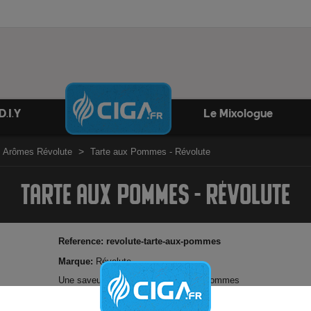
D.I.Y
Le Mixologue
Arômes Révolute
Tarte aux Pommes - Révolute
TARTE AUX POMMES - RÉVOLUTE
Reference:
revolute-tarte-aux-pommes
Marque:
Révolute
Une saveur concentrée de tarte aux pommes
Arôme concentré français Révolute - 10ml
15 gouttes pour 10ml