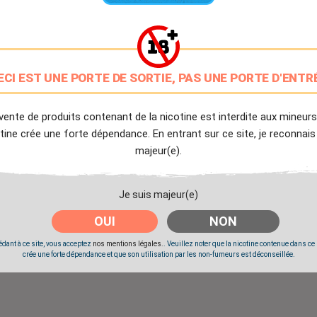
9.7/10
Avis client de Ciga.fr
Livraison Offerte
ECI EST UNE PORTE DE SORTIE, PAS UNE PORTE D'ENTR
à partir de 20€
Expédition Immédiate
vente de produits contenant de la nicotine est interdite aux mineurs
Commande passée avant 14h
tine crée une forte dépendance. En entrant sur ce site, je reconnais
majeur(e).
Partager
Tweet
Pinter
Je suis majeur(e)
OUI
NON
Livré à partir du Mercredi 12 Août 2026.
dant à ce site, vous acceptez
nos mentions légales.
. Veuillez noter que la nicotine contenue dans ce
crée une forte dépendance et que son utilisation par les non-fumeurs est déconseillée.