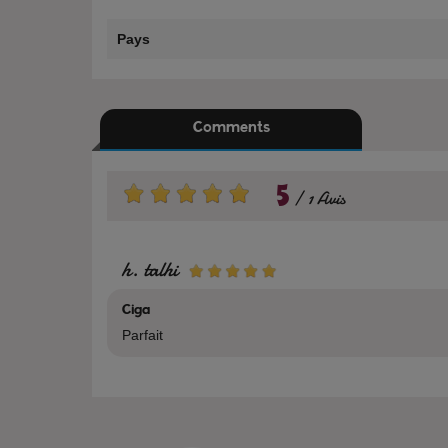
Pays
Comments
5
1 Avis
h. talhi
Ciga
Parfait