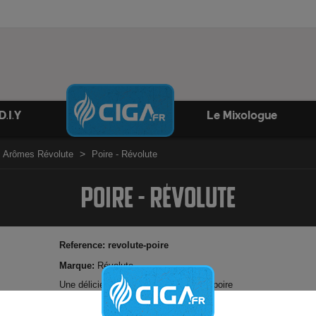
D.I.Y
Le Mixologue
Arômes Révolute
Poire - Révolute
POIRE - RÉVOLUTE
Reference:
revolute-poire
Marque:
Révolute
Une délicieuse saveur concentrée de poire
Arôme concentré français Révolute - 10ml
15 gouttes pour 10ml