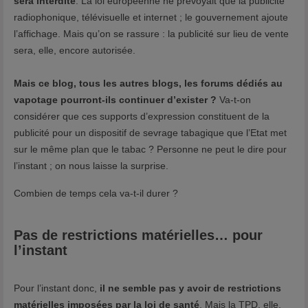
sera interdite
. La loi européenne ne prévoyait que la publicité
radiophonique, télévisuelle et internet ; le gouvernement ajoute
n
l’affichage. Mais qu’on se rassure : la publicité sur lieu de vente
k
sera, elle, encore autorisée.
-
d
Mais ce blog, tous les autres blogs, les forums dédiés au
e
vapotage pourront-ils continuer d’exister ?
Va-t-on
-
considérer que ces supports d’expression constituent de la
k
publicité pour un dispositif de sevrage tabagique que l’Etat met
a
sur le même plan que le tabac ? Personne ne peut le dire pour
n
l’instant ; on nous laisse la surprise.
g
Combien de temps cela va-t-il durer ?
e
r
.
Pas de restrictions matérielles… pour
l’instant
h
t
m
Pour l’instant donc,
il ne semble pas y avoir de restrictions
l
matérielles imposées par la loi de santé
. Mais la TPD, elle,