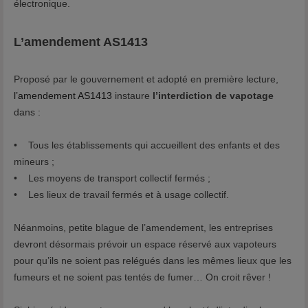
électronique.
t
p
L’amendement AS1413
:
/
Proposé par le gouvernement et adopté en première lecture,
/
l’amendement AS1413
instaure
l’interdiction de vapotage
w
dans :
w
w
• Tous les établissements qui accueillent des enfants et des
.
mineurs ;
c
• Les moyens de transport collectif fermés ;
i
• Les lieux de travail fermés et à usage collectif.
g
a
Néanmoins, petite blague de l’amendement, les entreprises
.
devront désormais prévoir un espace réservé aux vapoteurs
f
pour qu’ils ne soient pas relégués dans les mêmes lieux que les
r
fumeurs et ne soient pas tentés de fumer… On croit rêver !
/