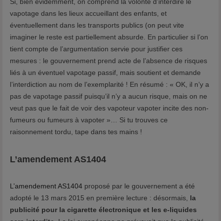
Si, bien évidemment, on comprend la volonté d’interdire le
p
vapotage dans les lieux accueillant des enfants, et
d
éventuellement dans les transports publics (on peut vite
-
imaginer le reste est partiellement absurde. En particulier si l’on
3
tient compte de l’argumentation servie pour justifier ces
0
mesures : le gouvernement prend acte de l’absence de risques
9
liés à un éventuel vapotage passif, mais soutient et demande
4
l’interdiction au nom de l’exemplarité ! En résumé : « OK, il n’y a
-
pas de vapotage passif puisqu’il n’y a aucun risque, mais on ne
m
veut pas que le fait de voir des vapoteur vapoter incite des non-
i
fumeurs ou fumeurs à vapoter »… Si tu trouves ce
n
raisonnement tordu, tape dans tes mains !
i
-
L’amendement AS1404
s
u
L’amendement AS1404
proposé par le gouvernement a été
b
adopté le 13 mars 2015 en première lecture : désormais,
la
t
publicité pour la cigarette électronique et les e-liquides
a