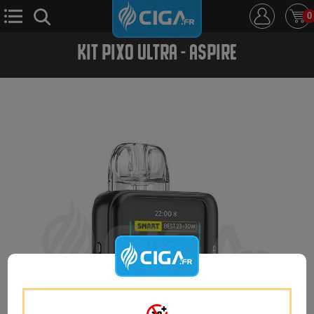
0
KIT PIXO ULTRA - ASPIRE
E-Cigarette
E-Liquide
D.i.y
Le Mixologue
Cbd
Nouveautés
Ciga +