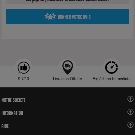
Fraîcheur
Profil fruité frais
Donner votre avis
Le Guanabana Solana propose une base aromatique centrée
sur le corossol, fruit exotique connu pour son profil doux, fruité
et légèrement acidulé.
Caractéristiques techniques
Marque :
Solana
Nom :
Guanabana
9.7/10
Livraison Offerte
Expédition Immédiate
Type :
Arôme concentré DIY
Contenance :
30ml
Origine :
France
Notre société
Famille aromatique :
Fruitée / fraîche
Information
Dosage conseillé en base 50/50 :
13%
Maturation conseillée :
3 à 7 jours
Aide
Utilisation :
à diluer dans une base PG/VG
Nicotine :
sans nicotine