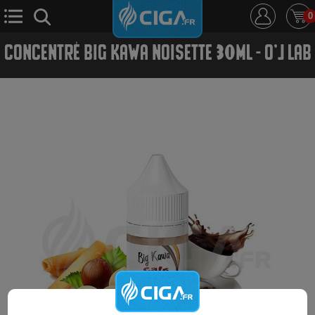
0
CONCENTRÉ BIG KAWA NOISETTE 30ML - O'J LAB
E-Cigarette
E-Liquide
D.i.y
Le Mixologue
Cbd
Nouveautés
Ciga +