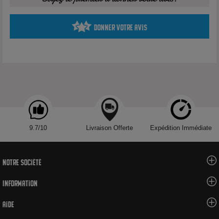
Miel
Biscuit type cigarette russe
Profil gourmand / boisson
Donner votre avis
Le Big Kawa Noisette reprend une base café gourmande,
complétée par une note de noisette et une touche biscuitée.
Caractéristiques techniques
Marque :
O'J Lab
Nom :
Big Kawa Noisette
9.7/10
Livraison Offerte
Expédition Immédiate
Type :
Arôme concentré DIY
Contenance :
30ml
Origine :
Belgique
Notre société
Famille aromatique :
Boisson / gourmande
Information
Dosage conseillé en base 50/50 :
15%
Maturation conseillée :
plus de 3 semaines
Aide
Utilisation :
à diluer dans une base PG/VG
Nicotine :
sans nicotine